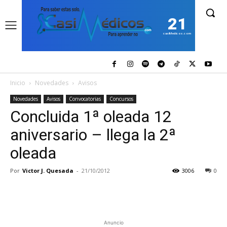
21
casiMedicos.com
Inicio
Novedades
Avisos
Novedades
Avisos
Convocatorias
Concursos
Concluida 1ª oleada 12
aniversario – llega la 2ª
oleada
Por
Victor J. Quesada
-
21/10/2012
3006
0
Anuncio