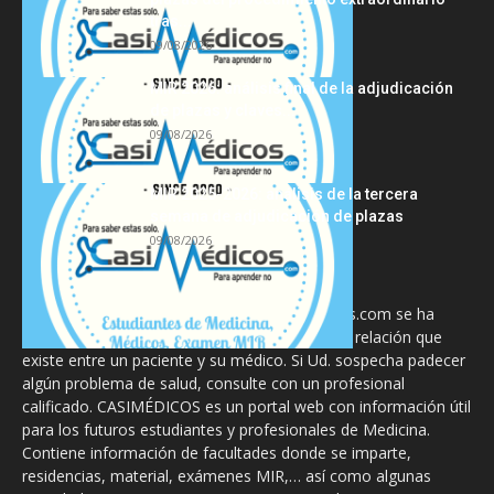
tras...
09/08/2026
MIR 2026: análisis final de la adjudicación
de plazas y claves...
09/08/2026
MIR 2025-2026: análisis de la tercera
semana de adjudicación de plazas
09/08/2026
La información proporcionada en CasiMedicos.com se ha
diseñado para complementar, no substituir, la relación que
existe entre un paciente y su médico. Si Ud. sospecha padecer
algún problema de salud, consulte con un profesional
calificado. CASIMÉDICOS es un portal web con información útil
para los futuros estudiantes y profesionales de Medicina.
Contiene información de facultades donde se imparte,
residencias, material, exámenes MIR,… así como algunas