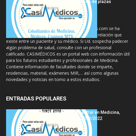
semana de adjudicación de plazas
07/08/2026
La información proporcionada en CasiMedicos.com se ha
diseñado para complementar, no substituir, la relación que
existe entre un paciente y su médico. Si Ud. sospecha padecer
algún problema de salud, consulte con un profesional
calificado. CASIMÉDICOS es un portal web con información útil
para los futuros estudiantes y profesionales de Medicina.
Contiene información de facultades donde se imparte,
residencias, material, exámenes MIR,… así como algunas
novedades y noticias en torno a estos estudios.
ENTRADAS POPULARES
Notas de corte para entrar en Medicina,
curso 2022/2023 vs 2021/2022
07/08/2026