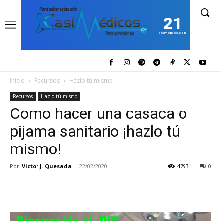
21
casiMedicos.com
Inicio
Recursos
Hazlo tú mismo
Recursos
Hazlo tú mismo
Como hacer una casaca o
pijama sanitario ¡hazlo tú
mismo!
Por
Victor J. Quesada
-
22/02/2020
4793
0