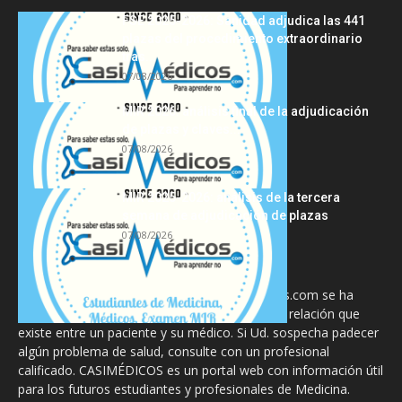
FSE 2025-2026: Sanidad adjudica las 441
plazas del procedimiento extraordinario
tras...
07/08/2026
MIR 2026: análisis final de la adjudicación
de plazas y claves...
07/08/2026
MIR 2025-2026: análisis de la tercera
semana de adjudicación de plazas
07/08/2026
La información proporcionada en CasiMedicos.com se ha
diseñado para complementar, no substituir, la relación que
existe entre un paciente y su médico. Si Ud. sospecha padecer
algún problema de salud, consulte con un profesional
calificado. CASIMÉDICOS es un portal web con información útil
para los futuros estudiantes y profesionales de Medicina.