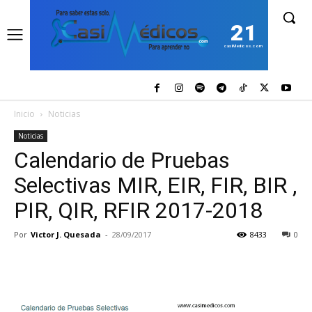
21
casiMedicos.com
Inicio
Noticias
Noticias
Calendario de Pruebas
Selectivas MIR, EIR, FIR, BIR ,
PIR, QIR, RFIR 2017-2018
Por
Victor J. Quesada
-
28/09/2017
8433
0