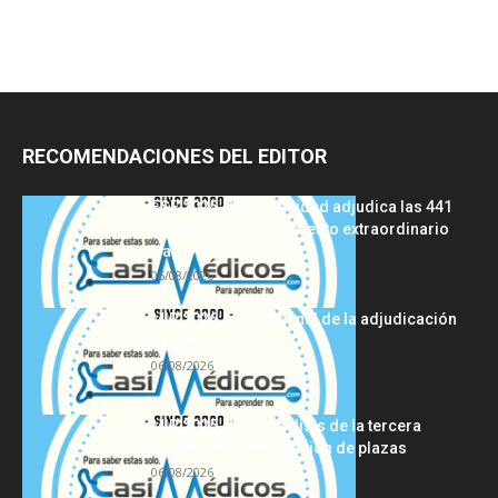
RECOMENDACIONES DEL EDITOR
FSE 2025-2026: Sanidad adjudica las 441
plazas del procedimiento extraordinario
tras...
06/08/2026
MIR 2026: análisis final de la adjudicación
de plazas y claves...
06/08/2026
MIR 2025-2026: análisis de la tercera
semana de adjudicación de plazas
06/08/2026