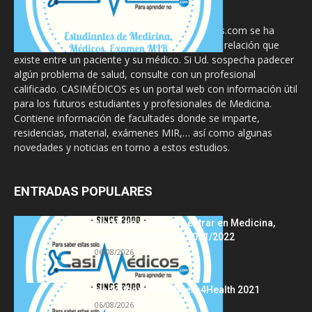
La información proporcionada en CasiMedicos.com se ha
diseñado para complementar, no substituir, la relación que
existe entre un paciente y su médico. Si Ud. sospecha padecer
algún problema de salud, consulte con un profesional
calificado. CASIMÉDICOS es un portal web con información útil
para los futuros estudiantes y profesionales de Medicina.
Contiene información de facultades donde se imparte,
residencias, material, exámenes MIR,… así como algunas
novedades y noticias en torno a estos estudios.
ENTRADAS POPULARES
Notas de corte para entrar en Medicina,
curso 2022/2023 vs 2021/2022
06/08/2026
Hackathon Innomakers4Health 2021
06/08/2026