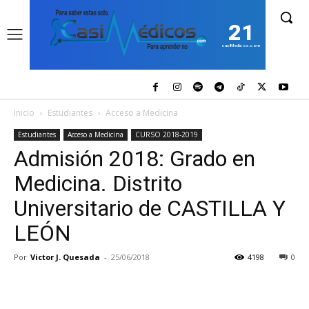
21
casiMedicos.com
Inicio
Estudiantes
Acceso a Medicina
Estudiantes
Acceso a Medicina
CURSO 2018-2019
Admisión 2018: Grado en
Medicina. Distrito
Universitario de CASTILLA Y
LEÓN
Por
Victor J. Quesada
-
25/06/2018
4198
0