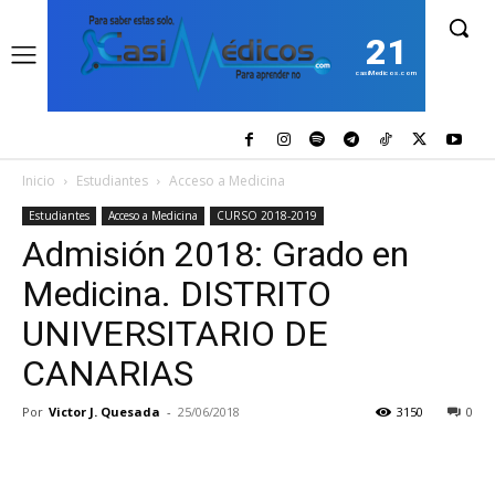
21
casiMedicos.com
Inicio
Estudiantes
Acceso a Medicina
Estudiantes
Acceso a Medicina
CURSO 2018-2019
Admisión 2018: Grado en
Medicina. DISTRITO
UNIVERSITARIO DE
CANARIAS
Por
Victor J. Quesada
-
25/06/2018
3150
0