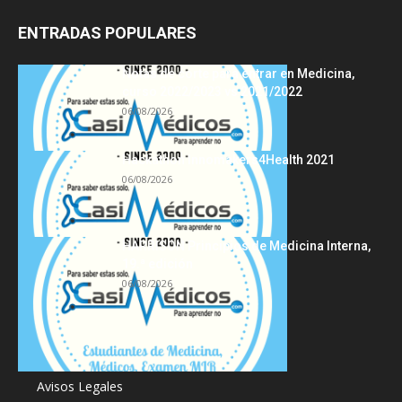
ENTRADAS POPULARES
Notas de corte para entrar en Medicina,
curso 2022/2023 vs 2021/2022
06/08/2026
Hackathon Innomakers4Health 2021
06/08/2026
HARRISON Principios de Medicina Interna,
19.ª edición
06/08/2026
Acerca de
Avisos Legales