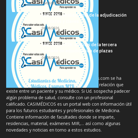
06/08/2026
MIR 2026: análisis final de la adjudicación
de plazas y claves...
06/08/2026
MIR 2025-2026: análisis de la tercera
semana de adjudicación de plazas
06/08/2026
La información proporcionada en CasiMedicos.com se ha
diseñado para complementar, no substituir, la relación que
existe entre un paciente y su médico. Si Ud. sospecha padecer
algún problema de salud, consulte con un profesional
calificado. CASIMÉDICOS es un portal web con información útil
para los futuros estudiantes y profesionales de Medicina.
Contiene información de facultades donde se imparte,
residencias, material, exámenes MIR,… así como algunas
novedades y noticias en torno a estos estudios.