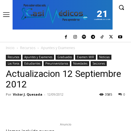
21
casiMedicos.com
Inicio
Recursos
Apuntes y Examenes
Recursos
Apuntes y Examenes
Graduados
Examen MIR
Noticias
Los Foros
Estudiantes
Preuniversitarios
Novedades
Secciones
Actualizacion 12 Septiembre
2012
Por
Victor J. Quesada
-
12/09/2012
3585
0
Anuncio