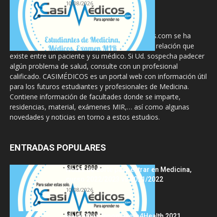
10/08/2026
La información proporcionada en CasiMedicos.com se ha
diseñado para complementar, no substituir, la relación que
existe entre un paciente y su médico. Si Ud. sospecha padecer
algún problema de salud, consulte con un profesional
calificado. CASIMÉDICOS es un portal web con información útil
para los futuros estudiantes y profesionales de Medicina.
Contiene información de facultades donde se imparte,
residencias, material, exámenes MIR,… así como algunas
novedades y noticias en torno a estos estudios.
ENTRADAS POPULARES
Notas de corte para entrar en Medicina,
curso 2022/2023 vs 2021/2022
10/08/2026
Hackathon Innomakers4Health 2021