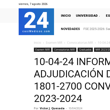
viernes, 7 agosto 2026
24
INICIO
UNIVERSIDAD
ES
NOVEDADES
FSE 2025-2026: San
casiMedicos.com
Inicio
Examen MIR
Convocatorias MIR
10-04-2
Examen MIR
Convocatorias MIR
Graduados
MIR 2023/2
10-04-24 INFOR
ADJUDICACIÓN 
1801-2700 CON
2023-2024
Por
Victor J. Quesada
-
10/04/2024