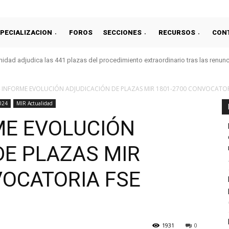
PECIALIZACION
FOROS
SECCIONES
RECURSOS
CON
idad adjudica las 441 plazas del procedimiento extraordinario tras las renun
4 INFORME EVOLUCIÓN ADJUDICACIÓN DE PLAZAS MIR 1801-2700 CONVOCATORI
024
MIR Actualidad
ME EVOLUCIÓN
DE PLAZAS MIR
VOCATORIA FSE
1931
0