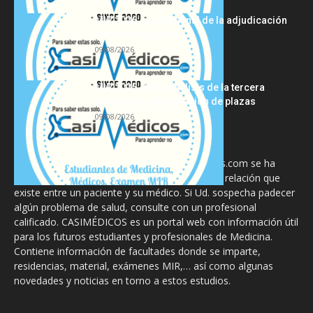
MIR 2026: análisis final de la adjudicación
de plazas y claves...
09/08/2026
MIR 2025-2026: análisis de la tercera
semana de adjudicación de plazas
09/08/2026
La información proporcionada en CasiMedicos.com se ha
diseñado para complementar, no substituir, la relación que
existe entre un paciente y su médico. Si Ud. sospecha padecer
algún problema de salud, consulte con un profesional
calificado. CASIMÉDICOS es un portal web con información útil
para los futuros estudiantes y profesionales de Medicina.
Contiene información de facultades donde se imparte,
residencias, material, exámenes MIR,… así como algunas
novedades y noticias en torno a estos estudios.