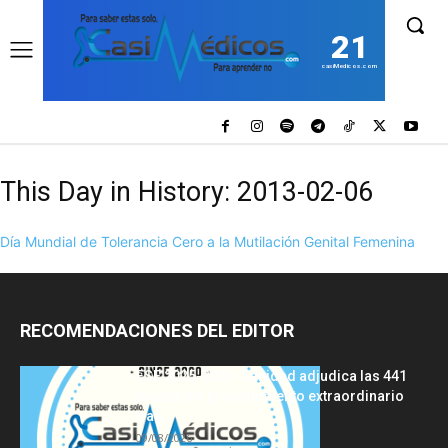
21
casiMedicos.com
This Day in History: 2013-02-06
Día Mundial de Tolerancia Cero a la Mutilación Genital Femenina
RECOMENDACIONES DEL EDITOR
FSE 2025-2026: Sanidad adjudica las 441
plazas del procedimiento extraordinario
tras...
09/08/2026