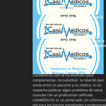
tras...
06/08/2026
MIR 2026: análisis final de la
adjudicación de plazas y
claves...
06/08/2026
MIR 2025-2026: análisis de la
tercera semana de adjudicaci
de plazas
06/08/2026
La información proporcionada en
CasiMedicos.com se ha diseñado para
complementar, no substituir, la relación que
existe entre un paciente y su médico. Si Ud.
sospecha padecer algún problema de salud,
consulte con un profesional calificado.
CASIMÉDICOS es un portal web con informaci
útil para los futuros estudiantes y profesional