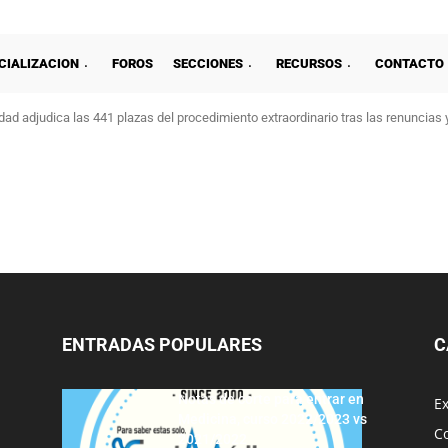
CIALIZACION
FOROS
SECCIONES
RECURSOS
CONTACTO
ad adjudica las 441 plazas del procedimiento extraordinario tras las renuncias 
ENTRADAS POPULARES
C
Notas de corte para entrar en
E
Medicina, curso 2022/2023 vs
C
2021/2022