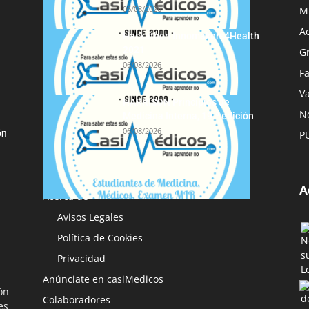
06/08/2026
M
A
Hackathon Innomakers4Health
2021
G
06/08/2026
F
Va
HARRISON Principios de
No
Medicina Interna, 19.ª edición
06/08/2026
ón
P
A
Acerca de
Avisos Legales
Política de Cookies
Privacidad
Anúnciate en casiMedicos
ón
Colaboradores
es