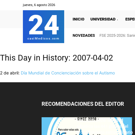
jueves, 6 agosto 2026
24
INICIO
UNIVERSIDAD
ESPE
NOVEDADES
FSE 2025-2026: Sanid
casiMedicos.com
This Day in History: 2007-04-02
2 de abril:
Día Mundial de Concienciación sobre el Autismo
RECOMENDACIONES DEL EDITOR
FSE 2025-2026: Sanidad
adjudica las 441 plazas del
procedimiento extraordinario