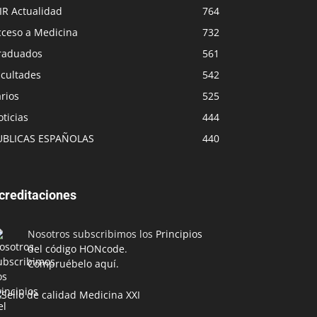
IR Actualidad
764
cceso a Medicina
732
raduados
561
acultades
542
rios
525
ticias
444
UBLICAS ESPAÑOLAS
440
creditaciones
Nosotros subscribimos los
Principios
del código HONcode
.
Compruébelo aquí.