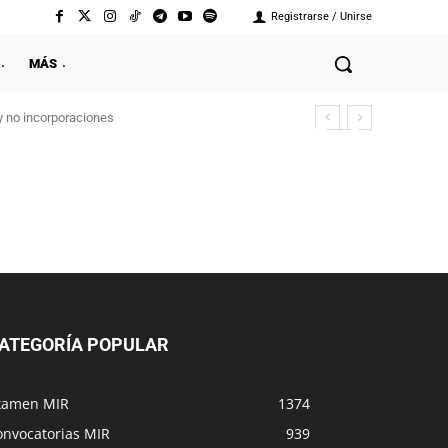
Registrarse / Unirse
MÁS
y no incorporaciones
ATEGORÍA POPULAR
xamen MIR
1374
onvocatorias MIR
939