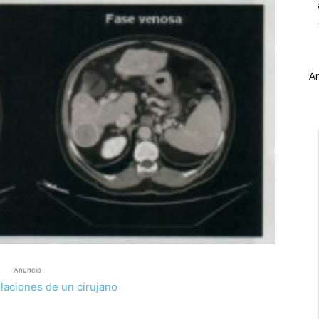
A
Anuncio
laciones de un cirujano