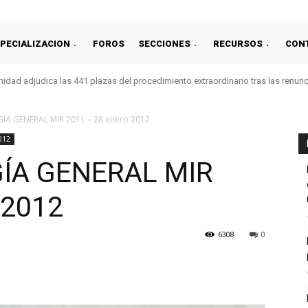
PECIALIZACION
FOROS
SECCIONES
RECURSOS
CON
idad adjudica las 441 plazas del procedimiento extraordinario tras las renun
GÍA GENERAL MIR 2011 – 28 enero 2012
012
GÍA GENERAL MIR
 2012
6308
0