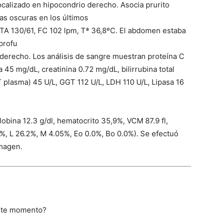
calizado en hipocondrio derecho. Asocia prurito
nas oscuras en los últimos
a TA 130/61, FC 102 lpm, Tª 36,8ºC. El abdomen estaba
profu
derecho. Los análisis de sangre muestran proteína C
 45 mg/dL, creatinina 0.72 mg/dL, bilirrubina total
 plasma) 45 U/L, GGT 112 U/L, LDH 110 U/L, Lipasa 16
lobina 12.3 g/dl, hematocrito 35,9%, VCM 87.9 fl,
%, L 26.2%, M 4.05%, Eo 0.0%, Bo 0.0%). Se efectuó
imagen.
este momento?