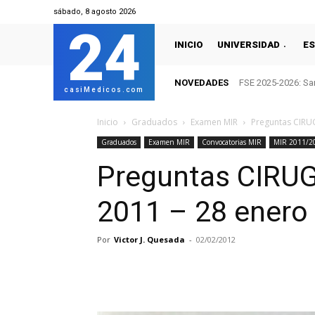
sábado, 8 agosto 2026
24
INICIO
UNIVERSIDAD
ES
NOVEDADES
FSE 2025-2026: San
casiMedicos.com
Inicio
Graduados
Examen MIR
Preguntas CIRU
Graduados
Examen MIR
Convocatorias MIR
MIR 2011/2
Preguntas CIRU
2011 – 28 enero
Por
Victor J. Quesada
-
02/02/2012