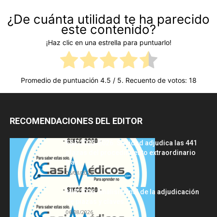
¿De cuánta utilidad te ha parecido
este contenido?
¡Haz clic en una estrella para puntuarlo!
Promedio de puntuación
4.5
/ 5. Recuento de votos:
18
RECOMENDACIONES DEL EDITOR
FSE 2025-2026: Sanidad adjudica las 441
plazas del procedimiento extraordinario
tras...
06/08/2026
MIR 2026: análisis final de la adjudicación
de plazas y claves...
06/08/2026