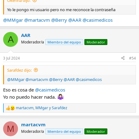
Okerina dijo:
Yo le pongo mi usuario pero no me reconoce la contraseña
@MMgar
@martacvm
@Berry
@AAR
@casimedicos
AAR
A
Moderador/a
Miembro del equipo
Moderador
3 Jul 2024
#54
Sarafdez dijo:
@MMgar
@martacvm
@Berry
@AAR
@casimedicos
Eso es cosa de
@casimedicos
Yo no puedo hacer nada.
martacvm
,
MMgar
y
Sarafdez
R
e
a
martacvm
c
M
c
Moderador/a
Miembro del equipo
Moderador
i