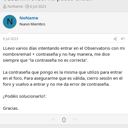
A
F
NoName
6 Jul 2023
u
e
t
c
NoName
N
o
h
Nuevo Miembro
r
a
d
e
6 Jul 2023
#1
i
n
LLevo varios días intentando entrar en el Observatorio con mi
i
nombre/email + contraseña y no hay manera, me dice
c
siempre que "la contraseña no es correcta".
i
o
La contraseña que pongo es la misma que utilizo para entrar
en el foro. Para asegurarme que es válida, cierro sesión en el
foro y vuelvo a entrar y no me da error de contraseña.
¿Podéis solucionarlo?.
Gracias.
U
D
0
p
o