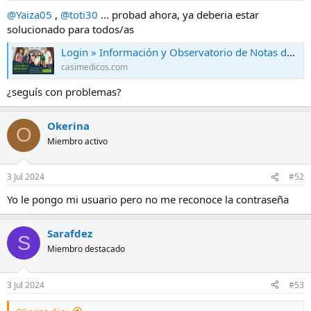
@Yaiza05
,
@toti30
... probad ahora, ya deberia estar
solucionado para todos/as
Login » Información y Observatorio de Notas de Corte
casimedicos.com
¿seguís con problemas?
Okerina
O
Miembro activo
3 Jul 2024
#52
Yo le pongo mi usuario pero no me reconoce la contraseña
Sarafdez
S
Miembro destacado
3 Jul 2024
#53