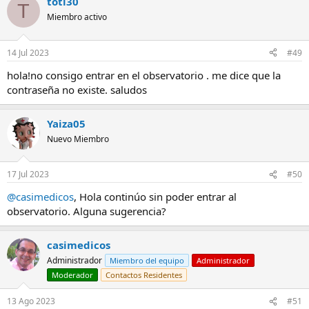
toti30
T
Miembro activo
14 Jul 2023
#49
hola!no consigo entrar en el observatorio . me dice que la
contraseña no existe. saludos
Yaiza05
Nuevo Miembro
17 Jul 2023
#50
@casimedicos
, Hola continúo sin poder entrar al
observatorio. Alguna sugerencia?
casimedicos
Administrador
Miembro del equipo
Administrador
Moderador
Contactos Residentes
13 Ago 2023
#51