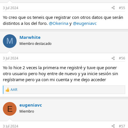
o
n
3 Jul 2024
#55
e
s
Yo creo que os teneis que registrar con otros datos que serán
:
distintos a los del foro.
@Okerina
y
@eugeniavc
Marwhite
M
Miembro destacado
3 Jul 2024
#56
Yo lo hice 2 veces la primera me registré y tuve que poner
otro usuario pero hoy entre de nuevo y ya inicie sesión sin
regístrame pero ya con mi cuenta y me dejo acceder
AAR
R
e
a
eugeniavc
c
E
c
Miembro
i
o
n
3 Jul 2024
#57