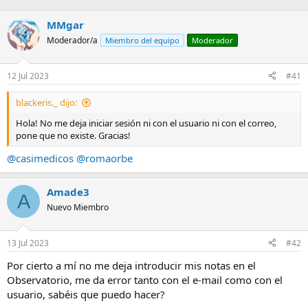
v
w
o
n
MMgar
t
v
Moderador/a
Miembro del equipo
Moderador
e
o
t
12 Jul 2023
#41
e
blackeris._ dijo:
Hola! No me deja iniciar sesión ni con el usuario ni con el correo,
pone que no existe. Gracias!
@casimedicos
@romaorbe
Amade3
A
Nuevo Miembro
13 Jul 2023
#42
Por cierto a mí no me deja introducir mis notas en el
Observatorio, me da error tanto con el e-mail como con el
usuario, sabéis que puedo hacer?