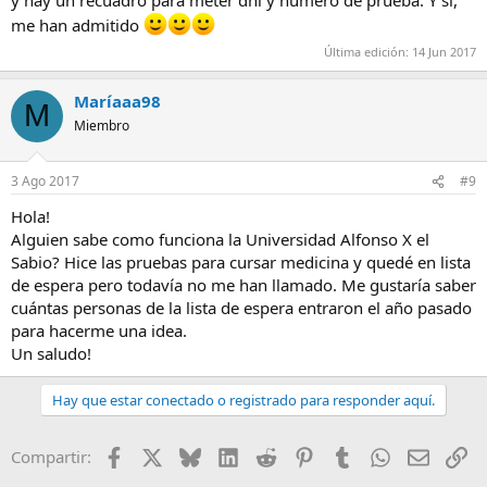
y hay un recuadro para meter dni y número de prueba. Y si,
me han admitido
Última edición:
14 Jun 2017
Maríaaa98
M
Miembro
3 Ago 2017
#9
Hola!
Alguien sabe como funciona la Universidad Alfonso X el
Sabio? Hice las pruebas para cursar medicina y quedé en lista
de espera pero todavía no me han llamado. Me gustaría saber
cuántas personas de la lista de espera entraron el año pasado
para hacerme una idea.
Un saludo!
Hay que estar conectado o registrado para responder aquí.
Facebook
X
Bluesky
LinkedIn
Reddit
Pinterest
Tumblr
WhatsApp
E-mail
En
Compartir: