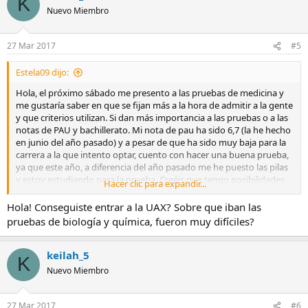
K
Nuevo Miembro
27 Mar 2017
#5
Estela09 dijo:
Hola, el próximo sábado me presento a las pruebas de medicina y
me gustaría saber en que se fijan más a la hora de admitir a la gente
y que criterios utilizan. Si dan más importancia a las pruebas o a las
notas de PAU y bachillerato. Mi nota de pau ha sido 6,7 (la he hecho
en junio del año pasado) y a pesar de que ha sido muy baja para la
carrera a la que intento optar, cuento con hacer una buena prueba,
ya que este año, a diferencia del año pasado me he puesto las pilas
y estoy estudiando para la prueba. Creéis que tengo posibilidades
Hacer clic para expandir...
de entrar? Mucha gente se queda fuera? Que cosas preguntan en el
examen de biología y en el de química?
Hola! Conseguiste entrar a la UAX? Sobre que iban las
Muchas gracias de antemano, cualquier información a mayores que
pruebas de biología y química, fueron muy difíciles?
me querais dar sobre esto es bienvenida.
keilah_5
K
Nuevo Miembro
27 Mar 2017
#6