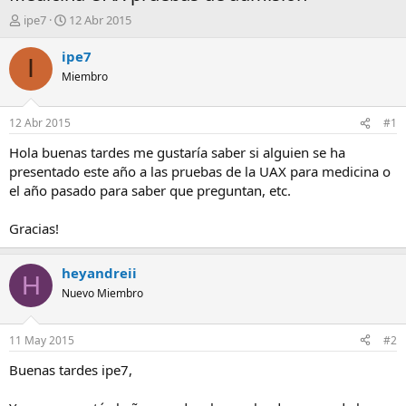
A
F
ipe7
12 Abr 2015
u
e
t
c
ipe7
I
o
h
Miembro
r
a
d
e
12 Abr 2015
#1
i
n
Hola buenas tardes me gustaría saber si alguien se ha
i
presentado este año a las pruebas de la UAX para medicina o
c
el año pasado para saber que preguntan, etc.
i
o
Gracias!
heyandreii
H
Nuevo Miembro
11 May 2015
#2
Buenas tardes ipe7,