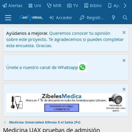
Alertas
Uni
MIR
TV
Biblio
Apps
Acceder
Registrarse
Ayúdanos a mejorar.
Queremos conocer tu opinión
sobre este proyecto. Te agradecemos si puedes completar
esta encuesta. Gracias.
Únete a nuestro canal de Whatsapp
Medicina Universidad Alfonso X el Sabio [Pv]
Medicina UAX pruebas de admisión