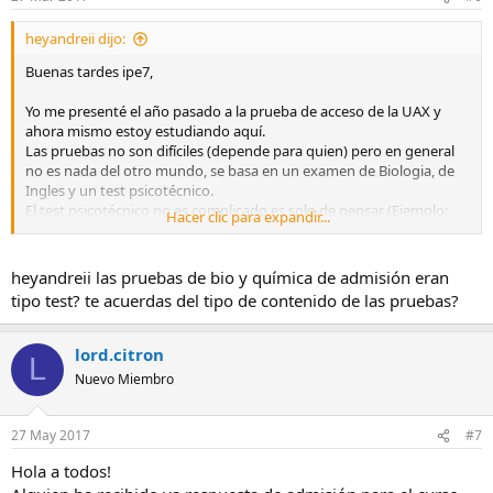
heyandreii dijo:
Buenas tardes ipe7,
Yo me presenté el año pasado a la prueba de acceso de la UAX y
ahora mismo estoy estudiando aquí.
Las pruebas no son difíciles (depende para quien) pero en general
no es nada del otro mundo, se basa en un examen de Biologia, de
Ingles y un test psicotécnico.
El test psicotécnico no es complicado es solo de pensar (Ejemplo:
Hacer clic para expandir...
Cuadrado, triángulo, cuadrado, xxxx) en este caso xxxx seria
triángulo, es un examen de lógica.. También te ponen unas figuras
geometricas juntas y tienes que decir cuantas caras tiene el total
heyandreii las pruebas de bio y química de admisión eran
etc..
tipo test? te acuerdas del tipo de contenido de las pruebas?
Espero haberte ayudado.
lord.citron
L
Nuevo Miembro
27 May 2017
#7
Hola a todos!