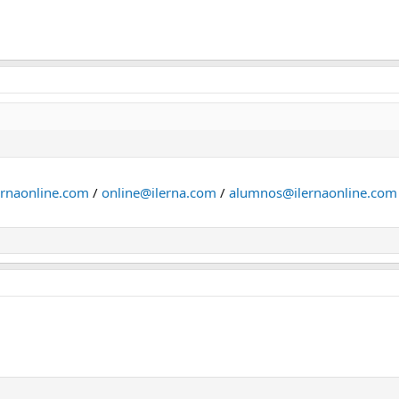
ernaonline.com
/
online@ilerna.com
/
alumnos@ilernaonline.com