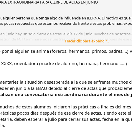
IA EXTRAORDINARIA PARA CIERRE DE ACTAS EN JUNIO
 a cualquier persona que tenga algo de influencia en ILERNA. El motivo es 
as pocas respuestas que estamos recibiendo frente a estos problemas, expo
aonline.com
/
online@ilerna.com
/
alumnos@ilernaonline.com
 junio hay un solo cierre de actas, el día 12 de junio. Muchos de nosotros
e gestión de FCT terminaremos nuestras practicas pocos dias despues de ese c
DOS LOS QUE PODAIS ENVIES ESTE MENSAJE POR CORREO A LAS DIRECC
Hacer clic para expandir...
que nos dicen desde secretaria debemos esperar a julio para cerrar nuestras a
 enviáis el correo indicarlo, decir que os ha llegado esta información y estái
esta prescripción nos piden tanto un certificado de notas oficial como el
. Muchas gracias.
o por si alguien se anima (foreros, hermanos, primos, padres....) V
 Pedimos alguna situación a secretaria y se lavan las manos dejándonos en e
émico como económico. No es justo que nos veamos en esto porque desde e
: XXXX, orientadora (madre de alumno, hermana, hermano……)
universidad, pero claro eso en el momento de la matricula, a la hora de pag
xtraordinario para todos los que terminamos las prácticas pocos dias despu
omentarles la situación desesperada a la que se enfrenta muchos 
rtas de entrar a la universidad y perder un año despues de todo el sacrifici
eder en junio a la EBAU debido al cierre de actas que probableme
ón necesaria a nuestra petición porque sino nos veremos obligados a difund
alizan una convocatoria extraordinaria durante el mes de j
RNA frente a sus alumnos.
chos de estos alumnos iniciaron las prácticas a finales del mes d
prácticas pocos días después de ese cierre de actas, siendo este el
taria, deben esperar a julio para cerrar sus actas, fecha en la qu
aonline.com
/
online@ilerna.com
/
alumnos@ilernaonline.com
ña.