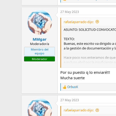
R
e
a
27 May 2023
c
c
i
rafaelaparrado dijo:
o
n
ASUNTO: SOLICITUD CONVOCATOR
e
s
TEXTO:
MMgar
:
Buenas, este escrito va dirigido
Moderador/a
a la gestión de documentación y l
Miembro del
equipo
Hace poco nos enteramos de que en
Moderador
e incluso abril por la insuficient
podemos titular en junio y por lo 
universidad de toda España. Para 
Por su puesto q lo enviaré!!!
obtienen tras el cierre de actas.
Mucha suerte
esfuerzo y sacrificio tanto acad
que tendríamos todo listo para la 
OrbusK
R
e
Solo pedimos un cierre de actas e
a
de papeles nos quedemos a las pue
27 May 2023
c
c
Esperamos que se preste la atenci
i
rafaelaparrado dijo:
poca consideración que tiene ILE
o