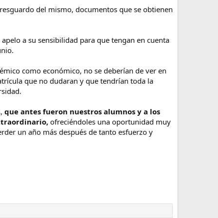
s o resguardo del mismo, documentos que se obtienen
IONES ENVIADAS.
s dudando en si realmente merece la pena hacer el ciclo con
y apelo a su sensibilidad para que tengan en cuenta
unio.
adémico como económico, no se deberían de ver en
trícula que no dudaran y que tendrían toda la
rsidad.
s,
que antes fueron nuestros alumnos
y a los
traordinario,
ofreciéndoles una oportunidad muy
perder un año más después de tanto esfuerzo y