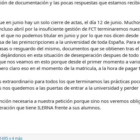
tión de documentación y las pocas respuestas que estamos recibi
 en junio hay un solo cierre de actas, el día 12 de junio. Muc
incluso abril por la insuficiente gestión de FCT terminaremos nues
 el que no podemos titular en junio y por lo que nos dicen desde 
sa de las preinscripciones a la universidad de toda España. Para e
tasas o resguardo del mismo, documentos que se obtienen tras el 
s dejándonos en esta situación de desesperación despues de todo 
que nos veamos en esto porque desde el primer momento a vari
 pero claro eso en el momento de la matricula, a la hora de pagar 
s extraordinario para todos los que terminamos las prácticas poc
 nos quedemos a las puertas de entrar a la universidad y perder u
nción necesaria a nuestra petición porque sino nos veremos oblig
ración que tiene ILERNA frente a sus alumnos.
1495
y 4 más