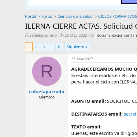
Portal
Foros
Ciencias de la Salud
CICLOS FORMATIVO
ILERNA-CIERRE ACTAS. Solicit
A
F
E
rafaelaparrado
26 May 2023
documentacion sanitar
u
e
t
t
c
i
1
2
3
…
8
Siguiente
o
h
q
r
a
u
26 May 2023
d
e
R
e
t
AGRADECERIAMOS MUCHO QUE
i
a
Si estáis interesados en el cicl
n
s
pena hacer el ciclo con ILERNA
i
c
rafaelaparrado
i
Miembro
ASUNTO email:
SOLICITUD C
o
DESTINATARIOS email:
secre
TEXTO email:
Buenas, este escrito va dirigi