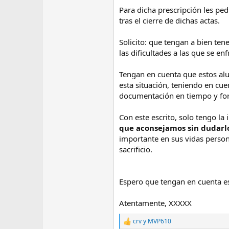
Para dicha prescripción les pe
AGRADECERIAMOS MUCHO QUE TO
tras el cierre de dichas actas.
Si estáis interesados en el ciclo y
ILERNA. Toda ayuda es agradecida
Solicito: que tengan a bien ten
las dificultades a las que se en
Tengan en cuenta que estos al
esta situación, teniendo en cu
documentación en tiempo y form
Con este escrito, solo tengo la
que aconsejamos sin dudarlo
importante en sus vidas person
sacrificio.
Espero que tengan en cuenta est
Atentamente, XXXXX
crv
y
MVP610
R