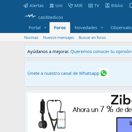
Alertas
Uni
MIR
TV
Biblio
casiMedicos
Portal
Foros
Novedades
Observato
Normas
Nuevos mensajes
Buscar en foros
Ayúdanos a mejorar.
Queremos conocer tu opinión s
Únete a nuestro canal de Whatsapp