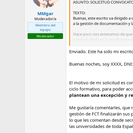
n
ASUNTO: SOLICITUD CONVOCATOR
e
s
TEXTO:
MMgar
Un saludo.
:
Buenas, este escrito va dirigido
Moderador/a
a la gestión de documentación y l
DESTINATARIOS:
secretaria@ilern
Miembro del
equipo
Hace poco nos enteramos de que en
Moderador
e incluso abril por la insuficient
AGRADECERIAMOS MUCHO QUE TO
podemos titular en junio y por lo 
Si estáis interesados en el ciclo y
universidad de toda España. Para 
ILERNA. Toda ayuda es agradecida
Enviado. Este ha sido mi escrit
obtienen tras el cierre de actas.
esfuerzo y sacrificio tanto acad
Buenas noches, soy XXXX, DNI
que tendríamos todo listo para la 
Solo pedimos un cierre de actas e
El motivo de mi solicitud es c
de papeles nos quedemos a las pue
ciclo formativo, para poder acc
Esperamos que se preste la atenci
plantean una excepción y re
poca consideración que tiene ILE
Me gustaría comentarles, que mu
gestión de FCT finalizarán sus 
Un saludo.
lo que les comentan desde secre
DESTINATARIOS:
secretaria@ilern
las universidades de toda Espa