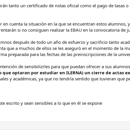
dirán tanto un certificado de notas oficial como el pago de tasa
DOS LOS QUE PODAIS ENVIES ESTE MENSAJE POR CORREO A LAS DIRECC
 enviáis el correo indicarlo, decir que os ha llegado esta información y estái
. Muchas gracias.
er en cuenta la situación en la que se encuentran estos alumnos, 
frentarán si no consiguen realizar la EBAU en la convocatoria de j
umnos después de todo un año de esfuerzo y sacrificio tanto ac
enta que a muchos de ellos se les aseguró en el momento de la ma
a preparada para las fechas de las preinscripciones de la unive
 intención de sensibilizrles para que puedan ofrecer a sus alumno
 que optaran por estudiar en ILERNA) un cierre de actas ex
ales y académicas, ya que no tendría sentido que tuvieran que 
e escrito y sean sensibles a lo que en él se expone