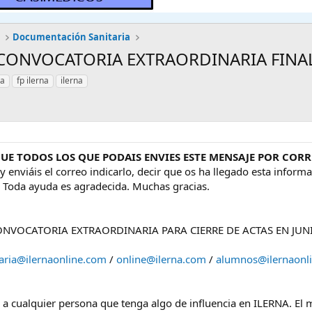
S
Documentación Sanitaria
ud CONVOCATORIA EXTRAORDINARIA FINA
ia
fp ilerna
ilerna
 TODOS LOS QUE PODAIS ENVIES ESTE MENSAJE POR CORRE
o y enviáis el correo indicarlo, decir que os ha llegado esta info
. Toda ayuda es agradecida. Muchas gracias.
ONVOCATORIA EXTRAORDINARIA PARA CIERRE DE ACTAS EN JUN
taria@ilernaonline.com
/
online@ilerna.com
/
alumnos@ilernaonl
do a cualquier persona que tenga algo de influencia en ILERNA. E