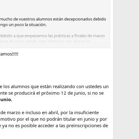
que mucho de vuestros alumnos están decepcionados debido
ngo un poco la situación.
 debido a que empezamos las prácticas a finales de marzo
ierre de actas siendo este el motivo por el que no
IONES ENVIADAS.
ctas, fecha que se pasa de las preinscripciones a la
s dudando en si realmente merece la pena hacer el ciclo con
 pago de tasas o resguardo del mismo, documentos que se
amos!!!!!
sta situación de desesperación despues de todo un año de
l primer momento a varios de nosotros nos aseguraban
ar todo perfecto.
es del 12 de junio, no puede ser que por un mero trámite
de los alumnos que están realizando con ustedes un
o.
nte se producirá el próximo 12 de junio, si no se
irlo por redes sociales y que todo el mundo conozca la
unio.
e marzo e incluso en abril, por la insuficiente
 motivo por el que no podrán titular en junio y por
e ya no es posible acceder a las preinscripciones de