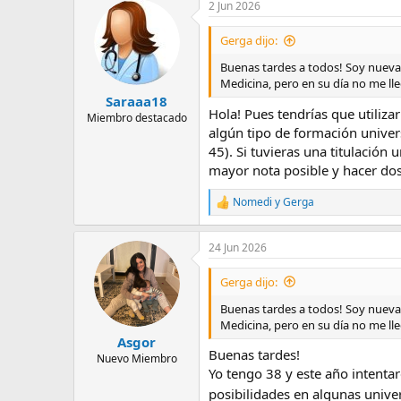
2 Jun 2026
Gerga dijo:
Buenas tardes a todos! Soy nueva 
Medicina, pero en su día no me lle
Saraaa18
Hola! Pues tendrías que utilizar
Miembro destacado
algún tipo de formación univers
45). Si tuvieras una titulación
mayor nota posible y hacer dos
Nomedi
y
Gerga
R
e
a
24 Jun 2026
c
c
i
Gerga dijo:
o
n
Buenas tardes a todos! Soy nueva 
e
Medicina, pero en su día no me lle
s
Asgor
:
Buenas tardes!
Nuevo Miembro
Yo tengo 38 y este año intentar
posibilidades en algunas univ