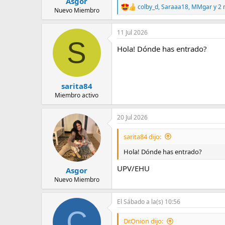
Asgor
:
colby_d
,
Saraaa18
,
MMgar
y 2
R
Nuevo Miembro
e
a
11 Jul 2026
c
S
c
Hola! Dónde has entrado?
i
o
n
e
s
sarita84
:
Miembro activo
20 Jul 2026
sarita84 dijo:
Hola! Dónde has entrado?
UPV/EHU
Asgor
Nuevo Miembro
El Sábado a la(s) 10:56
C
Dr.Onion dijo: