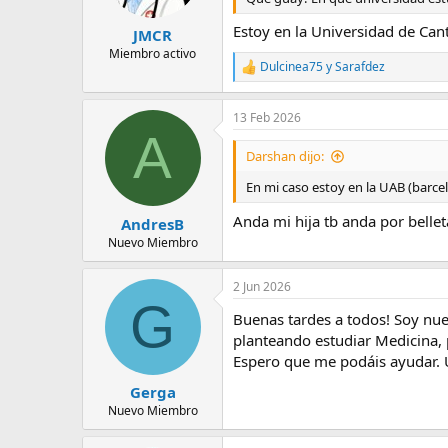
e
s
Estoy en la Universidad de Can
JMCR
:
Miembro activo
Dulcinea75
y
Sarafdez
R
e
a
13 Feb 2026
c
A
c
i
Darshan dijo:
o
n
En mi caso estoy en la UAB (barce
e
s
Anda mi hija tb anda por bellet
AndresB
:
Nuevo Miembro
2 Jun 2026
G
Buenas tardes a todos! Soy nue
planteando estudiar Medicina, p
Espero que me podáis ayudar. 
Gerga
Nuevo Miembro