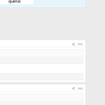
#41
#42