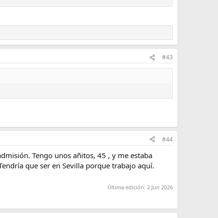
#43
#44
admisión. Tengo unos añitos, 45 , y me estaba
Tendría que ser en Sevilla porque trabajo aquí.
Última edición:
2 Jun 2026