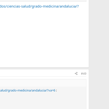
os/ciencias-salud/grado-medicina/andalucia/?
#49
salud/grado-medicina/andalucia/?va=6
: