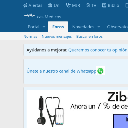
Alertas
Uni
MIR
TV
Biblio
casiMedicos
Portal
Foros
Novedades
Observato
Normas
Nuevos mensajes
Buscar en foros
Ayúdanos a mejorar.
Queremos conocer tu opinión s
Únete a nuestro canal de Whatsapp