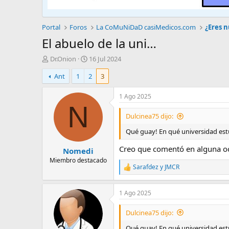
Portal
Foros
La CoMuNiDaD casiMedicos.com
¿Eres 
El abuelo de la uni…
A
F
Dr.Onion
16 Jul 2024
u
e
Ant
1
2
3
t
c
o
h
r
a
1 Ago 2025
d
N
e
Dulcinea75 dijo:
i
Qué guay! En qué universidad est
n
i
Creo que comentó en alguna o
Nomedi
c
i
Miembro destacado
Sarafdez
y
JMCR
o
R
e
a
1 Ago 2025
c
c
i
Dulcinea75 dijo:
o
n
Qué guay! En qué universidad est