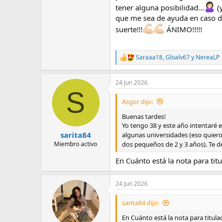
tener alguna posibilidad…
(
que me sea de ayuda en caso de
suerte!!!
ÁNIMO!!!!!
Saraaa18
,
Gloalv67
y
NereaLP
R
e
a
24 Jun 2026
c
S
c
i
Asgor dijo:
o
n
Buenas tardes!
e
Yo tengo 38 y este año intentaré e
s
sarita84
algunas universidades (eso quier
:
dos pequeños de 2 y 3 años). Te 
Miembro activo
En Cuánto está la nota para ti
24 Jun 2026
sarita84 dijo:
En Cuánto está la nota para titul