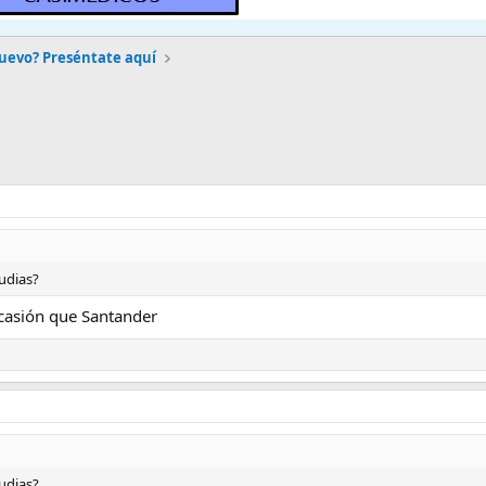
nuevo? Preséntate aquí
udias?
casión que Santander
udias?