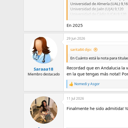
Universidad de Almería (UAL) 9,16
Universidad de Jaén (UJA) 9,120
Universidad de Cádiz (UCA) 9,120
Universidad de Córdoba (UCO) 9,
Universidad de Sevilla (US) 9,064
En 2025
Universidad Loyola (ULA) 5,00
29 Jun 2026
sarita84 dijo:
En Cuánto está la nota para titul
Recordad que en Andalucia la v
Saraaa18
en la que tengas más nota!! Po
Miembro destacado
Nomedi
y
Asgor
R
e
a
11 Jul 2026
c
c
Finalmente he sido admitida! Y
i
o
n
e
s