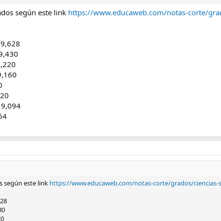
lados según este link
https://www.educaweb.com/notas-corte/grad
 9,628
9,430
9,220
9,160
0
120
 9,094
064
os según este link
https://www.educaweb.com/notas-corte/grados/ciencias-
628
30
20