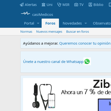
Alertas
Uni
MIR
TV
Biblio
casiMedicos
Portal
Foros
Novedades
Observato
Normas
Nuevos mensajes
Buscar en foros
Ayúdanos a mejorar.
Queremos conocer tu opinión s
Únete a nuestro canal de Whatsapp