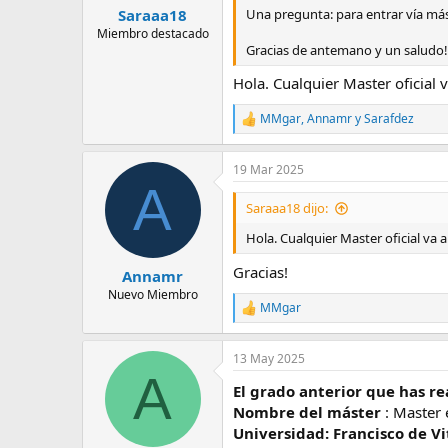
Una pregunta: para entrar vía mást
Saraaa18
Miembro destacado
Gracias de antemano y un saludo!
Hola. Cualquier Master oficial v
MMgar
,
Annamr
y
Sarafdez
R
e
a
19 Mar 2025
c
A
c
i
Saraaa18 dijo:
o
n
Hola. Cualquier Master oficial va a
e
s
Gracias!
Annamr
:
Nuevo Miembro
MMgar
R
e
a
13 May 2025
c
A
c
El grado anterior que has re
i
o
Nombre del máster
: Master 
n
Universidad: Francisco de Vi
e