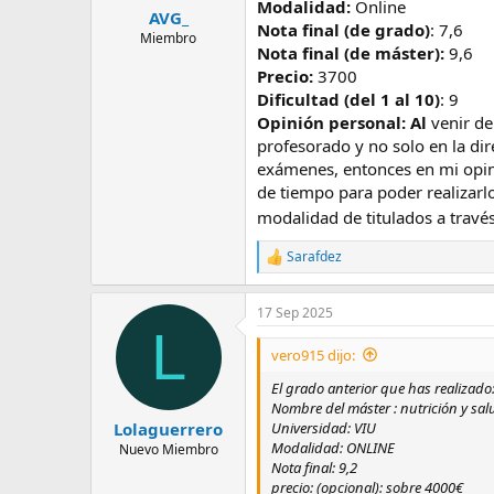
Modalidad:
Online
s
AVG_
Nota final (de grado)
: 7,6
:
Miembro
Nota final (de máster):
9,6
Precio:
3700
Dificultad (del 1 al 10)
: 9
Opinión personal: Al
venir de
profesorado y no solo en la dir
exámenes, entonces en mi opin
de tiempo para poder realizarl
modalidad de titulados a travé
Sarafdez
R
e
a
17 Sep 2025
c
L
c
i
vero915 dijo:
o
n
El grado anterior que has realizado
e
Nombre del máster : nutrición y sal
s
Universidad: VIU
Lolaguerrero
:
Modalidad: ONLINE
Nuevo Miembro
Nota final: 9,2
precio: (opcional): sobre 4000€