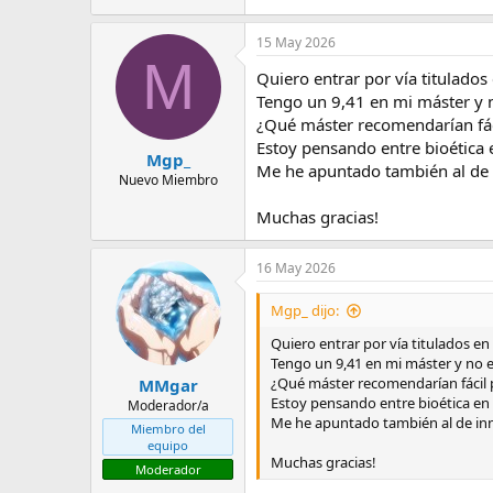
15 May 2026
M
Quiero entrar por vía titulados 
Tengo un 9,41 en mi máster y n
¿Qué máster recomendarían fáci
Estoy pensando entre bioética e
Mgp_
Me he apuntado también al de i
Nuevo Miembro
Muchas gracias!
16 May 2026
Mgp_ dijo:
Quiero entrar por vía titulados en 
Tengo un 9,41 en mi máster y no e
¿Qué máster recomendarían fácil p
MMgar
Estoy pensando entre bioética en 
Moderador/a
Me he apuntado también al de inno
Miembro del
equipo
Muchas gracias!
Moderador