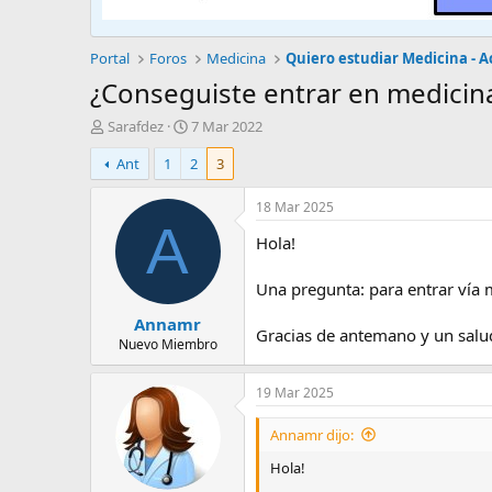
Portal
Foros
Medicina
¿Conseguiste entrar en medicina
A
F
Sarafdez
7 Mar 2022
u
e
Ant
1
2
3
t
c
o
h
r
a
18 Mar 2025
d
A
Hola!
e
i
n
Una pregunta: para entrar vía m
i
Annamr
c
Gracias de antemano y un salu
i
Nuevo Miembro
o
19 Mar 2025
Annamr dijo:
Hola!