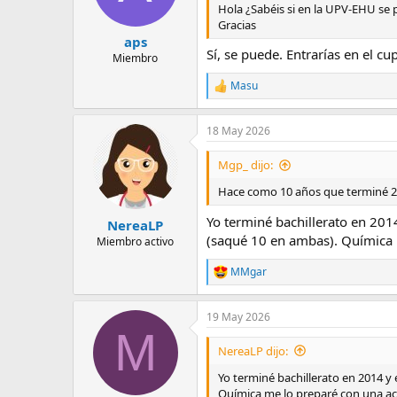
Hola ¿Sabéis si en la UPV-EHU se 
Gracias
aps
Sí, se puede. Entrarías en el cu
Miembro
Masu
R
e
a
18 May 2026
c
c
i
Mgp_ dijo:
o
n
Hace como 10 años que terminé 2º 
e
s
Yo terminé bachillerato en 2014
NereaLP
:
(saqué 10 en ambas). Química 
Miembro activo
MMgar
R
e
a
19 May 2026
c
M
c
i
NereaLP dijo:
o
n
Yo terminé bachillerato en 2014 y 
e
Química me lo preparé con una ac