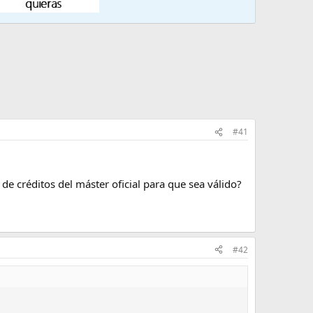
#41
de créditos del máster oficial para que sea válido?
#42