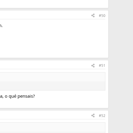
#50
n.
#51
a, o qué pensais?
#52