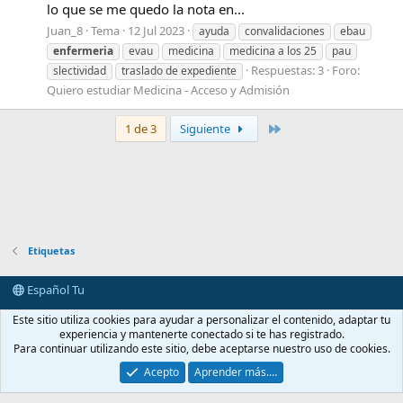
lo que se me quedo la nota en...
Juan_8
Tema
12 Jul 2023
ayuda
convalidaciones
ebau
enfermeria
evau
medicina
medicina a los 25
pau
Respuestas: 3
Foro:
slectividad
traslado de expediente
Quiero estudiar Medicina - Acceso y Admisión
Último
1 de 3
Siguiente
Etiquetas
Español Tu
Contactarnos
Términos y reglas
Política de privacidad
Ayuda
Este sitio utiliza cookies para ayudar a personalizar el contenido, adaptar tu
Portal
R
experiencia y mantenerte conectado si te has registrado.
S
Para continuar utilizando este sitio, debe aceptarse nuestro uso de cookies.
S
®
Community platform by XenForo
© 2010-2026 XenForo Ltd.
Acepto
Aprender más.…
casimedicos.com
.