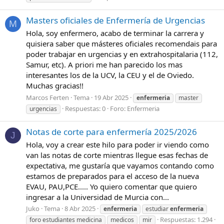
Masters oficiales de Enfermería de Urgencias
M
Hola, soy enfermero, acabo de terminar la carrera y
quisiera saber que másteres oficiales recomendais para
poder trabajar en urgencias y en extrahospitalaria (112,
Samur, etc). A priori me han parecido los mas
interesantes los de la UCV, la CEU y el de Oviedo.
Muchas gracias!!
Marcos Ferten
Tema
19 Abr 2025
enfermeria
master
Respuestas: 0
Foro:
Enfermeria
urgencias
Notas de corte para enfermería 2025/2026
J
Hola, voy a crear este hilo para poder ir viendo como
van las notas de corte mientras llegue esas fechas de
expectativa, me gustaría que vayamos contando como
estamos de preparados para el acceso de la nueva
EVAU, PAU,PCE..... Yo quiero comentar que quiero
ingresar a la Universidad de Murcia con...
Juko
Tema
8 Abr 2025
enfermeria
estudiar
enfermeria
Respuestas: 1.294
foro estudiantes medicina
medicos
mir