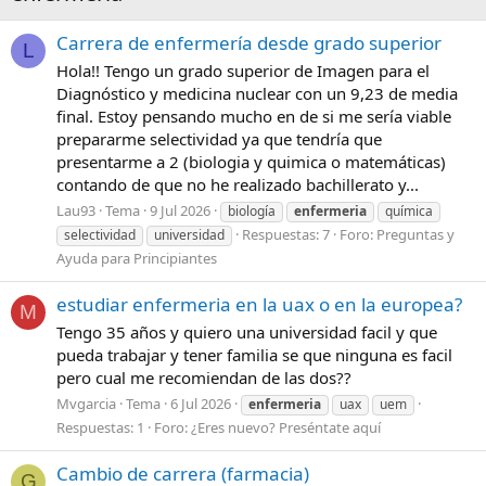
Carrera de enfermería desde grado superior
L
Hola!! Tengo un grado superior de Imagen para el
Diagnóstico y medicina nuclear con un 9,23 de media
final. Estoy pensando mucho en de si me sería viable
prepararme selectividad ya que tendría que
presentarme a 2 (biologia y quimica o matemáticas)
contando de que no he realizado bachillerato y...
Lau93
Tema
9 Jul 2026
biología
enfermeria
química
Respuestas: 7
Foro:
Preguntas y
selectividad
universidad
Ayuda para Principiantes
estudiar enfermeria en la uax o en la europea?
M
Tengo 35 años y quiero una universidad facil y que
pueda trabajar y tener familia se que ninguna es facil
pero cual me recomiendan de las dos??
Mvgarcia
Tema
6 Jul 2026
enfermeria
uax
uem
Respuestas: 1
Foro:
¿Eres nuevo? Preséntate aquí
Cambio de carrera (farmacia)
G