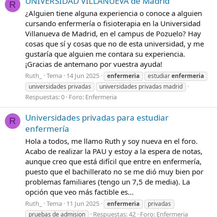
UNIVERSIDAD VILLANUEVA de Madrid
R
¿Alguien tiene alguna experiencia o conoce a alguien
cursando enfermería o fisioterapia en la Universidad
Villanueva de Madrid, en el campus de Pozuelo? Hay
cosas que sí y cosas que no de esta universidad, y me
gustaría que alguien me contara su experiencia.
¡Gracias de antemano por vuestra ayuda!
Ruth_
Tema
14 Jun 2025
enfermeria
estudiar
enfermeria
universidades privadas
universidades privadas madrid
Respuestas: 0
Foro:
Enfermeria
Universidades privadas para estudiar
R
enfermería
Hola a todos, me llamo Ruth y soy nueva en el foro.
Acabo de realizar la PAU y estoy a la espera de notas,
aunque creo que está difícil que entre en enfermería,
puesto que el bachillerato no se me dió muy bien por
problemas familiares (tengo un 7,5 de media). La
opción que veo más factible es...
Ruth_
Tema
11 Jun 2025
enfermeria
privadas
Respuestas: 42
Foro:
Enfermeria
pruebas de admision