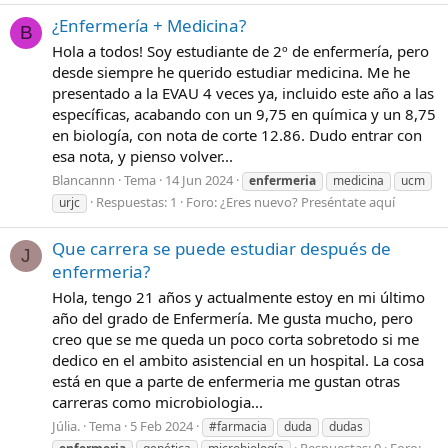
¿Enfermería + Medicina?
B
Hola a todos! Soy estudiante de 2º de enfermería, pero
desde siempre he querido estudiar medicina. Me he
presentado a la EVAU 4 veces ya, incluido este año a las
específicas, acabando con un 9,75 en química y un 8,75
en biología, con nota de corte 12.86. Dudo entrar con
esa nota, y pienso volver...
Blancannn
Tema
14 Jun 2024
enfermeria
medicina
ucm
Respuestas: 1
Foro:
¿Eres nuevo? Preséntate aquí
urjc
Que carrera se puede estudiar después de
J
enfermeria?
Hola, tengo 21 años y actualmente estoy en mi último
año del grado de Enfermería. Me gusta mucho, pero
creo que se me queda un poco corta sobretodo si me
dedico en el ambito asistencial en un hospital. La cosa
está en que a parte de enfermeria me gustan otras
carreras como microbiologia...
Júlia.
Tema
5 Feb 2024
#farmacia
duda
dudas
Respuestas: 0
Foro: