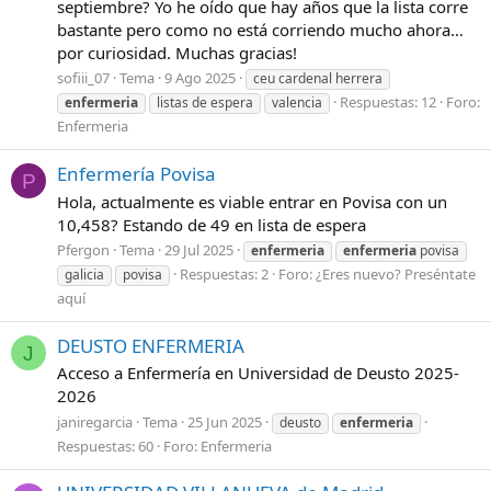
septiembre? Yo he oído que hay años que la lista corre
bastante pero como no está corriendo mucho ahora…
por curiosidad. Muchas gracias!
sofiii_07
Tema
9 Ago 2025
ceu cardenal herrera
Respuestas: 12
Foro:
enfermeria
listas de espera
valencia
Enfermeria
Enfermería Povisa
P
Hola, actualmente es viable entrar en Povisa con un
10,458? Estando de 49 en lista de espera
Pfergon
Tema
29 Jul 2025
enfermeria
enfermeria
povisa
Respuestas: 2
Foro:
¿Eres nuevo? Preséntate
galicia
povisa
aquí
DEUSTO ENFERMERIA
J
Acceso a Enfermería en Universidad de Deusto 2025-
2026
janiregarcia
Tema
25 Jun 2025
deusto
enfermeria
Respuestas: 60
Foro:
Enfermeria