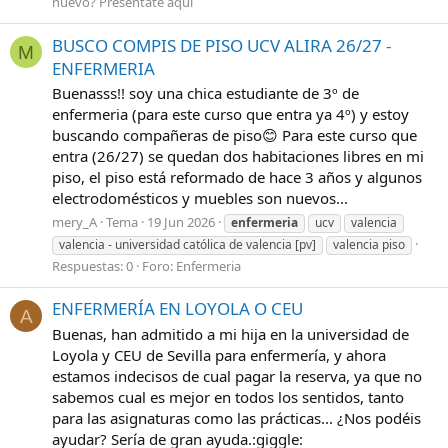
nuevo? Preséntate aquí
BUSCO COMPIS DE PISO UCV ALIRA 26/27 -
M
ENFERMERIA
Buenasss!! soy una chica estudiante de 3º de
enfermeria (para este curso que entra ya 4º) y estoy
buscando compañeras de piso😊 Para este curso que
entra (26/27) se quedan dos habitaciones libres en mi
piso, el piso está reformado de hace 3 años y algunos
electrodomésticos y muebles son nuevos...
mery_A
Tema
19 Jun 2026
enfermeria
ucv
valencia
valencia - universidad católica de valencia [pv]
valencia piso
Respuestas: 0
Foro:
Enfermeria
ENFERMERÍA EN LOYOLA O CEU
A
Buenas, han admitido a mi hija en la universidad de
Loyola y CEU de Sevilla para enfermería, y ahora
estamos indecisos de cual pagar la reserva, ya que no
sabemos cual es mejor en todos los sentidos, tanto
para las asignaturas como las prácticas... ¿Nos podéis
ayudar? Sería de gran ayuda.:giggle: