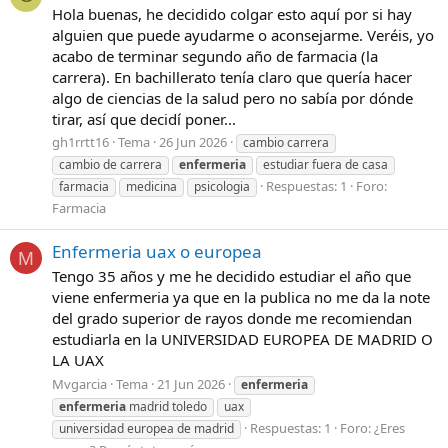
Hola buenas, he decidido colgar esto aquí por si hay
alguien que puede ayudarme o aconsejarme. Veréis, yo
acabo de terminar segundo año de farmacia (la
carrera). En bachillerato tenía claro que quería hacer
algo de ciencias de la salud pero no sabía por dónde
tirar, así que decidí poner...
gh1rrtt16
Tema
26 Jun 2026
cambio carrera
cambio de carrera
enfermeria
estudiar fuera de casa
Respuestas: 1
Foro:
farmacia
medicina
psicologia
Farmacia
Enfermeria uax o europea
M
Tengo 35 años y me he decidido estudiar el año que
viene enfermeria ya que en la publica no me da la note
del grado superior de rayos donde me recomiendan
estudiarla en la UNIVERSIDAD EUROPEA DE MADRID O
LA UAX
Mvgarcia
Tema
21 Jun 2026
enfermeria
enfermeria
madrid toledo
uax
Respuestas: 1
Foro:
¿Eres
universidad europea de madrid