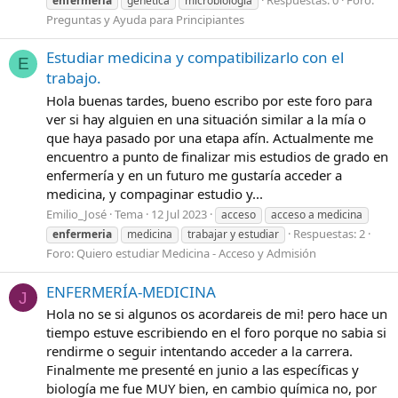
enfermeria
genética
microbiología
Preguntas y Ayuda para Principiantes
Estudiar medicina y compatibilizarlo con el
E
trabajo.
Hola buenas tardes, bueno escribo por este foro para
ver si hay alguien en una situación similar a la mía o
que haya pasado por una etapa afín. Actualmente me
encuentro a punto de finalizar mis estudios de grado en
enfermería y en un futuro me gustaría acceder a
medicina, y compaginar estudio y...
Emilio_José
Tema
12 Jul 2023
acceso
acceso a medicina
Respuestas: 2
enfermeria
medicina
trabajar y estudiar
Foro:
Quiero estudiar Medicina - Acceso y Admisión
ENFERMERÍA-MEDICINA
J
Hola no se si algunos os acordareis de mi! pero hace un
tiempo estuve escribiendo en el foro porque no sabia si
rendirme o seguir intentando acceder a la carrera.
Finalmente me presenté en junio a las específicas y
biología me fue MUY bien, en cambio química no, por