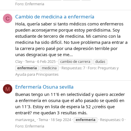
Foro:
Enfermeria
Cambio de medicina a enfermería
C
Hola, quería saber si tanto médicos como enfermeros
pueden aconsejarme porque estoy perdidisima. Soy
estudiante de tercero de medicina. Mi camino con la
medicina ha sido difícil. No tuve problema para entrar a
la carrera pero pasé por una depresión terrible por
unas desgracias que se me...
Clay
Tema
6 Feb 2025
cambio de carrera
dudas
Respuestas: 7
Foro:
Preguntas y
enfermeria
medicina
Ayuda para Principiantes
Enfermería Osuna sevilla
M
Buenas tengo un 11’6 en selectividad y quiero acceder
a enfermería en osuna que el año pasado se quedó en
un 11’3. Estoy en lista de espera la 52 ¿creéis que
entraré? me quedan 3 resultas más.
martavega_
Tema
18 Sep 2024
Respuestas: 0
enfermeria
Foro:
Enfermeria