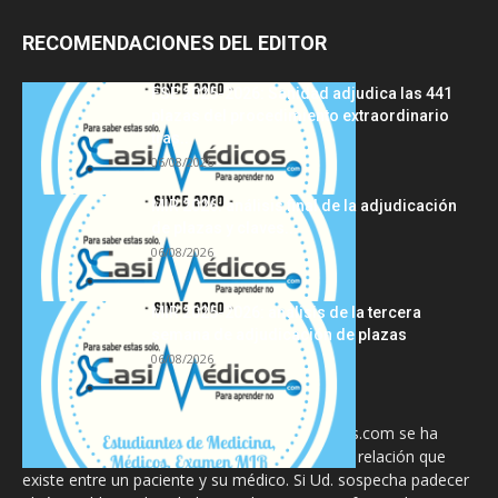
RECOMENDACIONES DEL EDITOR
FSE 2025-2026: Sanidad adjudica las 441
plazas del procedimiento extraordinario
tras...
06/08/2026
MIR 2026: análisis final de la adjudicación
de plazas y claves...
06/08/2026
MIR 2025-2026: análisis de la tercera
semana de adjudicación de plazas
06/08/2026
La información proporcionada en CasiMedicos.com se ha
diseñado para complementar, no substituir, la relación que
existe entre un paciente y su médico. Si Ud. sospecha padecer