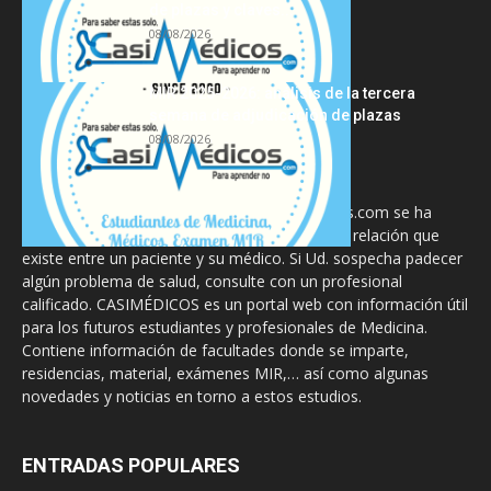
de plazas y claves...
08/08/2026
MIR 2025-2026: análisis de la tercera
semana de adjudicación de plazas
08/08/2026
La información proporcionada en CasiMedicos.com se ha
diseñado para complementar, no substituir, la relación que
existe entre un paciente y su médico. Si Ud. sospecha padecer
algún problema de salud, consulte con un profesional
calificado. CASIMÉDICOS es un portal web con información útil
para los futuros estudiantes y profesionales de Medicina.
Contiene información de facultades donde se imparte,
residencias, material, exámenes MIR,… así como algunas
novedades y noticias en torno a estos estudios.
ENTRADAS POPULARES