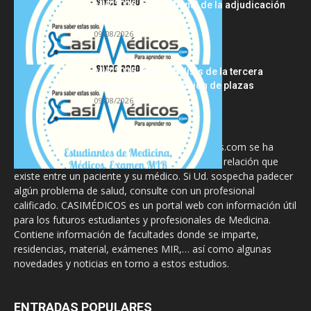
MIR 2026: análisis final de la adjudicación
de plazas y claves...
09/08/2026
MIR 2025-2026: análisis de la tercera
semana de adjudicación de plazas
09/08/2026
La información proporcionada en CasiMedicos.com se ha
diseñado para complementar, no substituir, la relación que
existe entre un paciente y su médico. Si Ud. sospecha padecer
algún problema de salud, consulte con un profesional
calificado. CASIMÉDICOS es un portal web con información útil
para los futuros estudiantes y profesionales de Medicina.
Contiene información de facultades donde se imparte,
residencias, material, exámenes MIR,… así como algunas
novedades y noticias en torno a estos estudios.
ENTRADAS POPULARES