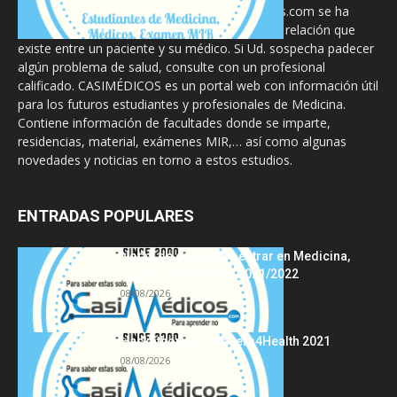
La información proporcionada en CasiMedicos.com se ha
diseñado para complementar, no substituir, la relación que
existe entre un paciente y su médico. Si Ud. sospecha padecer
algún problema de salud, consulte con un profesional
calificado. CASIMÉDICOS es un portal web con información útil
para los futuros estudiantes y profesionales de Medicina.
Contiene información de facultades donde se imparte,
residencias, material, exámenes MIR,… así como algunas
novedades y noticias en torno a estos estudios.
ENTRADAS POPULARES
Notas de corte para entrar en Medicina,
curso 2022/2023 vs 2021/2022
08/08/2026
Hackathon Innomakers4Health 2021
08/08/2026