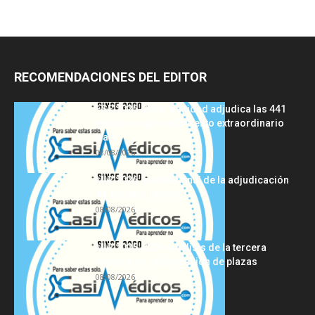
RECOMENDACIONES DEL EDITOR
FSE 2025-2026: Sanidad adjudica las 441
plazas del procedimiento extraordinario
tras...
08/08/2026
MIR 2026: análisis final de la adjudicación
de plazas y claves...
08/08/2026
MIR 2025-2026: análisis de la tercera
semana de adjudicación de plazas
08/08/2026