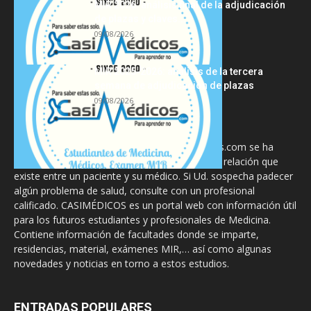
MIR 2026: análisis final de la adjudicación
de plazas y claves...
09/08/2026
MIR 2025-2026: análisis de la tercera
semana de adjudicación de plazas
09/08/2026
La información proporcionada en CasiMedicos.com se ha
diseñado para complementar, no substituir, la relación que
existe entre un paciente y su médico. Si Ud. sospecha padecer
algún problema de salud, consulte con un profesional
calificado. CASIMÉDICOS es un portal web con información útil
para los futuros estudiantes y profesionales de Medicina.
Contiene información de facultades donde se imparte,
residencias, material, exámenes MIR,… así como algunas
novedades y noticias en torno a estos estudios.
ENTRADAS POPULARES