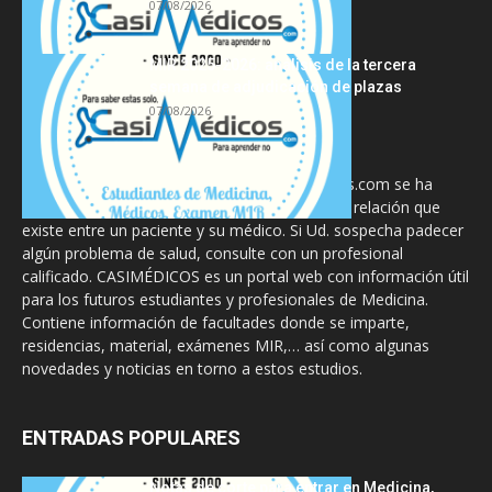
07/08/2026
MIR 2025-2026: análisis de la tercera
semana de adjudicación de plazas
07/08/2026
La información proporcionada en CasiMedicos.com se ha
diseñado para complementar, no substituir, la relación que
existe entre un paciente y su médico. Si Ud. sospecha padecer
algún problema de salud, consulte con un profesional
calificado. CASIMÉDICOS es un portal web con información útil
para los futuros estudiantes y profesionales de Medicina.
Contiene información de facultades donde se imparte,
residencias, material, exámenes MIR,… así como algunas
novedades y noticias en torno a estos estudios.
ENTRADAS POPULARES
Notas de corte para entrar en Medicina,