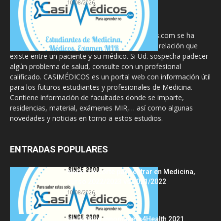
10/08/2026
La información proporcionada en CasiMedicos.com se ha
diseñado para complementar, no substituir, la relación que
existe entre un paciente y su médico. Si Ud. sospecha padecer
algún problema de salud, consulte con un profesional
calificado. CASIMÉDICOS es un portal web con información útil
para los futuros estudiantes y profesionales de Medicina.
Contiene información de facultades donde se imparte,
residencias, material, exámenes MIR,… así como algunas
novedades y noticias en torno a estos estudios.
ENTRADAS POPULARES
Notas de corte para entrar en Medicina,
curso 2022/2023 vs 2021/2022
10/08/2026
Hackathon Innomakers4Health 2021