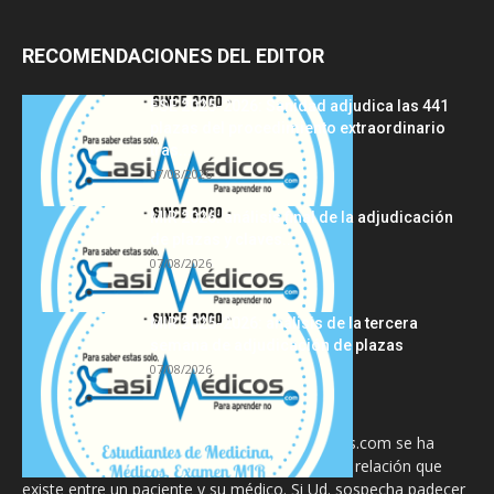
RECOMENDACIONES DEL EDITOR
FSE 2025-2026: Sanidad adjudica las 441
plazas del procedimiento extraordinario
tras...
07/08/2026
MIR 2026: análisis final de la adjudicación
de plazas y claves...
07/08/2026
MIR 2025-2026: análisis de la tercera
semana de adjudicación de plazas
07/08/2026
La información proporcionada en CasiMedicos.com se ha
diseñado para complementar, no substituir, la relación que
existe entre un paciente y su médico. Si Ud. sospecha padecer