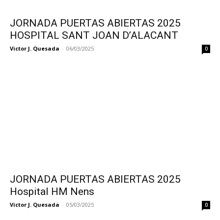
JORNADA PUERTAS ABIERTAS 2025
HOSPITAL SANT JOAN D’ALACANT
Victor J. Quesada
-
06/03/2025
0
JORNADA PUERTAS ABIERTAS 2025
Hospital HM Nens
Victor J. Quesada
-
05/03/2025
0