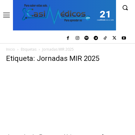
21
casiMedicos.com
Inicio
Etiquetas
Jornadas MIR 2025
Etiqueta: Jornadas MIR 2025