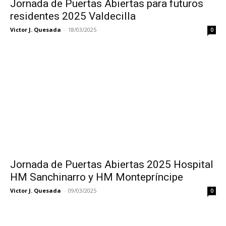
Jornada de Puertas Abiertas para futuros
residentes 2025 Valdecilla
Victor J. Quesada
-
18/03/2025
0
Jornada de Puertas Abiertas 2025 Hospital
HM Sanchinarro y HM Montepríncipe
Victor J. Quesada
-
09/03/2025
0