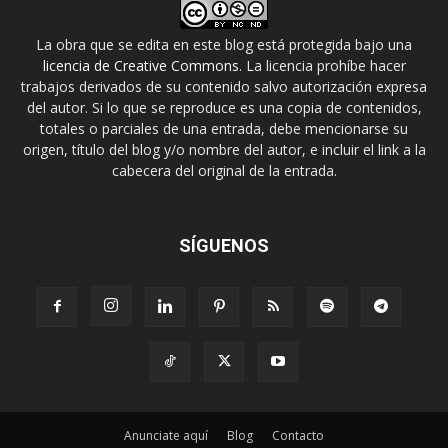
La obra que se edita en este blog está protegida bajo una
licencia de Creative Commons
. La licencia prohíbe hacer
trabajos derivados de su contenido salvo autorización expresa
del autor. Si lo que se reproduce es una copia de contenidos,
totales o parciales de una entrada, debe mencionarse su
origen, título del blog y/o nombre del autor, e incluir el link a la
cabecera del original de la entrada.
SÍGUENOS
Anunciate aquí
Blog
Contacto