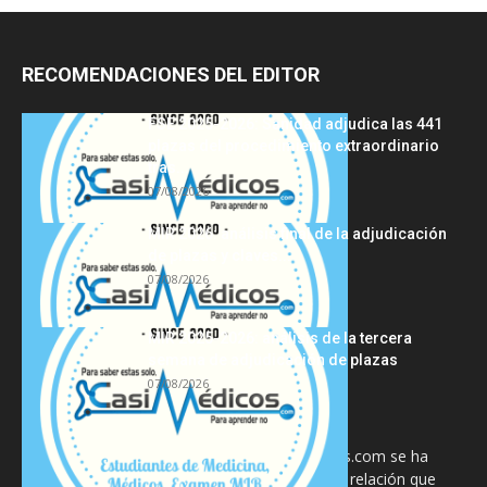
RECOMENDACIONES DEL EDITOR
FSE 2025-2026: Sanidad adjudica las 441
plazas del procedimiento extraordinario
tras...
07/08/2026
MIR 2026: análisis final de la adjudicación
de plazas y claves...
07/08/2026
MIR 2025-2026: análisis de la tercera
semana de adjudicación de plazas
07/08/2026
La información proporcionada en CasiMedicos.com se ha
diseñado para complementar, no substituir, la relación que