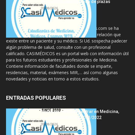
semana de adjudicación de plazas
09/08/2026
La información proporcionada en CasiMedicos.com se ha
diseñado para complementar, no substituir, la relación que
existe entre un paciente y su médico. Si Ud. sospecha padecer
algún problema de salud, consulte con un profesional
calificado. CASIMÉDICOS es un portal web con información útil
para los futuros estudiantes y profesionales de Medicina.
Contiene información de facultades donde se imparte,
residencias, material, exámenes MIR,… así como algunas
novedades y noticias en torno a estos estudios.
ENTRADAS POPULARES
Notas de corte para entrar en Medicina,
curso 2022/2023 vs 2021/2022
09/08/2026