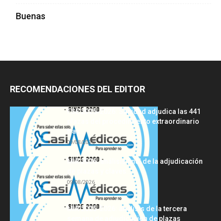
Buenas
RECOMENDACIONES DEL EDITOR
FSE 2025-2026: Sanidad adjudica las 441
plazas del procedimiento extraordinario
tras...
09/08/2026
MIR 2026: análisis final de la adjudicación
de plazas y claves...
09/08/2026
MIR 2025-2026: análisis de la tercera
semana de adjudicación de plazas