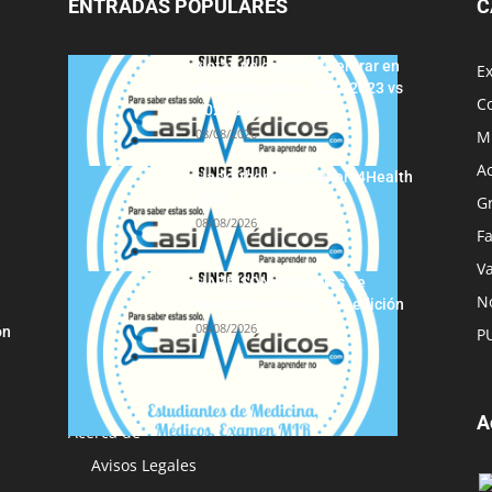
ENTRADAS POPULARES
C
Notas de corte para entrar en
E
Medicina, curso 2022/2023 vs
C
2021/2022
08/08/2026
M
A
Hackathon Innomakers4Health
2021
G
08/08/2026
F
Va
HARRISON Principios de
No
Medicina Interna, 19.ª edición
08/08/2026
ón
P
A
Acerca de
Avisos Legales