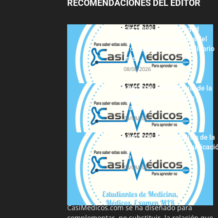
RECOMENDACIONES DEL EDITOR
FSE 2025-2026: Sanidad
adjudica las 441 plazas del
procedimiento extraordinario
tras...
08/08/2026
MIR 2026: análisis final de la
adjudicación de plazas y
claves...
08/08/2026
MIR 2025-2026: análisis de la
tercera semana de adjudicaci
de plazas
08/08/2026
La información proporcionada en
CasiMedicos.com se ha diseñado para
complementar, no substituir, la relación que