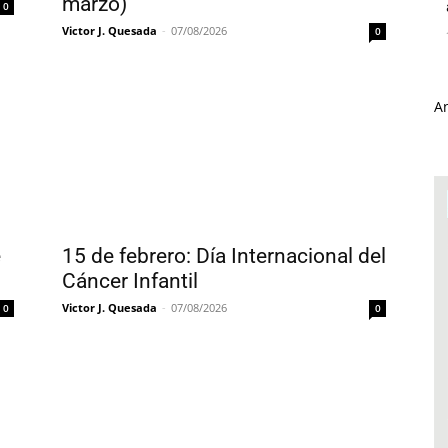
marzo)
0
Victor J. Quesada
-
07/08/2026
0
A
e
15 de febrero: Día Internacional del
Cáncer Infantil
Victor J. Quesada
-
07/08/2026
0
0