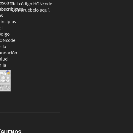
del código HONcode
.
Compruébelo aquí.
ÍGUENOS