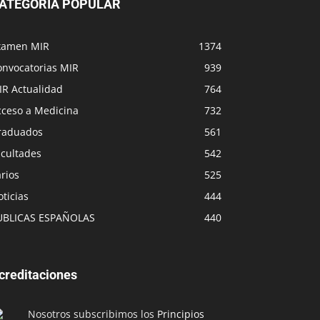
ATEGORÍA POPULAR
xamen MIR
1374
onvocatorias MIR
939
IR Actualidad
764
cceso a Medicina
732
raduados
561
acultades
542
rios
525
ticias
444
UBLICAS ESPAÑOLAS
440
creditaciones
Nosotros subscribimos los
Principios