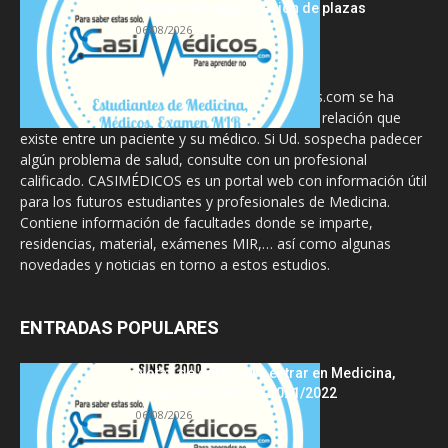
semana de adjudicación de plazas
06/08/2026
La información proporcionada en CasiMedicos.com se ha
diseñado para complementar, no substituir, la relación que
existe entre un paciente y su médico. Si Ud. sospecha padecer
algún problema de salud, consulte con un profesional
calificado. CASIMÉDICOS es un portal web con información útil
para los futuros estudiantes y profesionales de Medicina.
Contiene información de facultades donde se imparte,
residencias, material, exámenes MIR,… así como algunas
novedades y noticias en torno a estos estudios.
ENTRADAS POPULARES
Notas de corte para entrar en Medicina,
curso 2022/2023 vs 2021/2022
06/08/2026