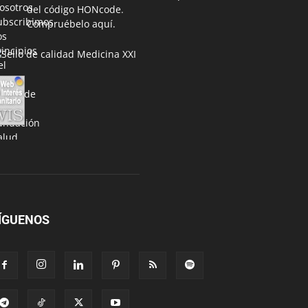
del código HONcode
.
Compruébelo aquí.
ÍGUENOS