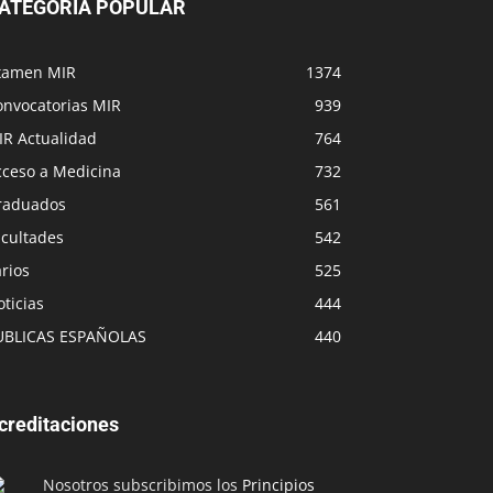
ATEGORÍA POPULAR
xamen MIR
1374
onvocatorias MIR
939
IR Actualidad
764
cceso a Medicina
732
raduados
561
acultades
542
rios
525
ticias
444
UBLICAS ESPAÑOLAS
440
creditaciones
Nosotros subscribimos los
Principios