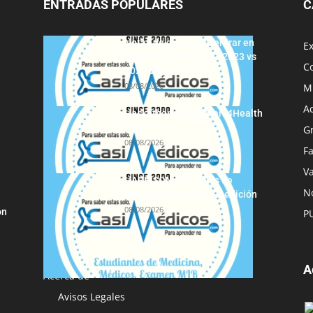
ENTRADAS POPULARES
C
Notas de corte para entrar en
E
Medicina, curso 2022/2023 vs
C
2021/2022
08/08/2026
M
A
Hackathon Innomakers4Health
2021
G
08/08/2026
F
Va
HARRISON Principios de
No
Medicina Interna, 19.ª edición
08/08/2026
ón
P
A
Acerca de
Avisos Legales