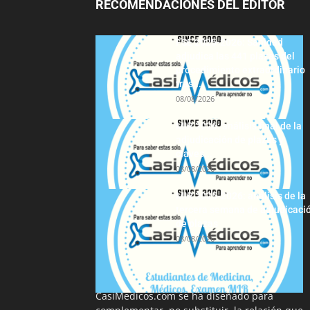
RECOMENDACIONES DEL EDITOR
FSE 2025-2026: Sanidad
adjudica las 441 plazas del
procedimiento extraordinario
tras...
08/08/2026
MIR 2026: análisis final de la
adjudicación de plazas y
claves...
08/08/2026
MIR 2025-2026: análisis de la
tercera semana de adjudicaci
de plazas
08/08/2026
La información proporcionada en
CasiMedicos.com se ha diseñado para