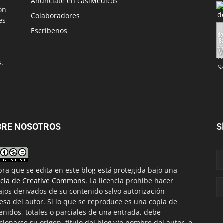
Anúnciate en casiMedicos
ón
Colaboradores
es
Escríbenos
s.
BRE NOSOTROS
S
bra que se edita en este blog está protegida bajo una
ncia de Creative Commons
. La licencia prohíbe hacer
ajos derivados de su contenido salvo autorización
esa del autor. Si lo que se reproduce es una copia de
enidos, totales o parciales de una entrada, debe
ionarse su origen, título del blog y/o nombre del autor, e