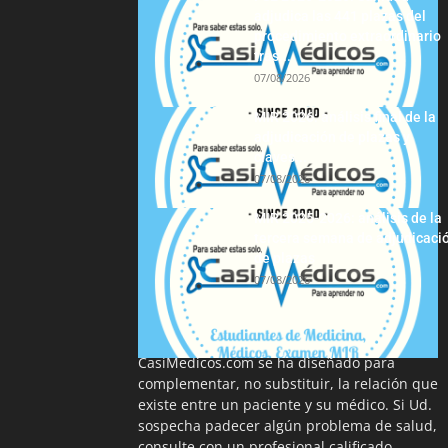
adjudica las 441 plazas del
procedimiento extraordinario
tras...
07/08/2026
MIR 2026: análisis final de la
adjudicación de plazas y
claves...
07/08/2026
MIR 2025-2026: análisis de la
tercera semana de adjudicaci
de plazas
07/08/2026
La información proporcionada en
CasiMedicos.com se ha diseñado para
complementar, no substituir, la relación que
existe entre un paciente y su médico. Si Ud.
sospecha padecer algún problema de salud,
consulte con un profesional calificado.