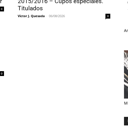
r
2015/2016 – Cupos especiales.
Titulados
0
Victor J. Quesada
-
06/08/2026
0
A
0
M