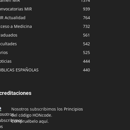
xamen MIR
1374
onvocatorias MIR
939
IR Actualidad
764
cceso a Medicina
732
raduados
561
acultades
542
rios
525
ticias
444
UBLICAS ESPAÑOLAS
440
creditaciones
Nosotros subscribimos los
Principios
del código HONcode
.
Compruébelo aquí.