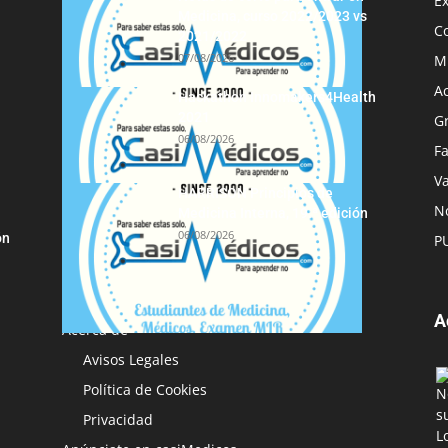
E
Medicina, curso 2022/2023 vs
C
2021/2022
07/08/2026
M
A
Hackathon Innomakers4Health
2021
G
06/08/2026
F
Va
HARRISON Principios de
No
Medicina Interna, 19.ª edición
06/08/2026
ón
P
A
Acerca de
Avisos Legales
Política de Cookies
Privacidad