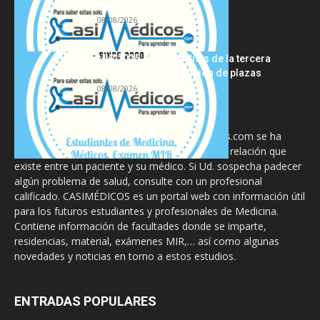
de plazas y claves...
08/08/2026
MIR 2025-2026: análisis de la tercera
semana de adjudicación de plazas
08/08/2026
La información proporcionada en CasiMedicos.com se ha
diseñado para complementar, no substituir, la relación que
existe entre un paciente y su médico. Si Ud. sospecha padecer
algún problema de salud, consulte con un profesional
calificado. CASIMÉDICOS es un portal web con información útil
para los futuros estudiantes y profesionales de Medicina.
Contiene información de facultades donde se imparte,
residencias, material, exámenes MIR,… así como algunas
novedades y noticias en torno a estos estudios.
ENTRADAS POPULARES