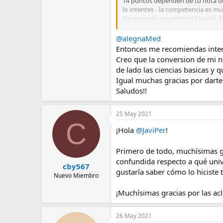
14 puntos dependen de tu nota de 
lo intentes - la competencia es mu
Otra opción es venirte a España, ha
convalidación de las asignaturas
entrar y luego ahí si pedir que te 
@alegnaMed
Sea cual sea la vía por la que ent
Entonces me recomiendas intent
otras comunidades autónomas, pero
Creo que la conversion de mi n
(75 € cobran EN CADA UNIVERSIDAD 
de lado las ciencias basicas y 
Cualquier duda, avisa
Igual muchas gracias por darte
Saludos!!
25 May 2021
C
¡Hola
@JaviPer
!
Primero de todo, muchísimas gr
confundida respecto a qué univ
cby567
gustaría saber cómo lo hiciste
Nuevo Miembro
¡Muchísimas gracias por las ac
26 May 2021