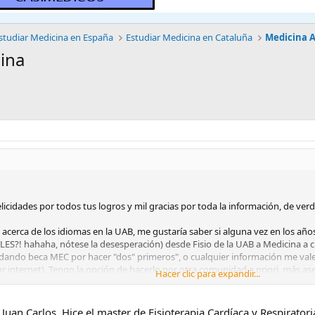
studiar Medicina en España
Estudiar Medicina en Cataluña
Medicina 
ina
icidades por todos tus logros y mil gracias por toda la información, de ver
a acerca de los idiomas en la UAB, me gustaría saber si alguna vez en los añ
S?! hahaha, nótese la desesperación) desde Fisio de la UAB a Medicina a cua
n dando beca MEC por hacer "dos" primeros", o cualquier información me vale
r internet). Tengo la opción de hacerlo por otra comunidad a priori, más as
Hacer clic para expandir...
os catalanes me enamoran desde hace años y si voy a apostar por todo agra
y Juan Carlos. Hice el master de Fisioterapia Cardíaca y Respirato