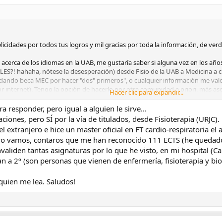
icidades por todos tus logros y mil gracias por toda la información, de ver
a acerca de los idiomas en la UAB, me gustaría saber si alguna vez en los añ
S?! hahaha, nótese la desesperación) desde Fisio de la UAB a Medicina a cua
n dando beca MEC por hacer "dos" primeros", o cualquier información me vale
r internet). Tengo la opción de hacerlo por otra comunidad a priori, más as
Hacer clic para expandir...
os catalanes me enamoran desde hace años y si voy a apostar por todo agra
a responder, pero igual a alguien le sirve...
iones, pero SÍ por la vía de titulados, desde Fisioterapia (URJC).
o y muchas gracias de antemano!!
l extranjero e hice un master oficial en FT cardio-respiratoria e
ro vamos, contaros que me han reconocido 111 ECTS (he quedado 
s que lo habéis conseguido!! ¡Mucha suerte y a por todas chicos!
nvaliden tantas asignaturas por lo que he visto, en mi hospital (C
a 2º (son personas que vienen de enfermería, fisioterapia y bio
quien me lea. Saludos!