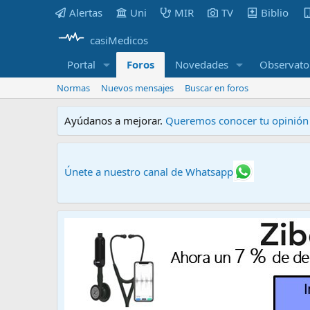
Alertas
Uni
MIR
TV
Biblio
casiMedicos
Portal
Foros
Novedades
Observato
Normas
Nuevos mensajes
Buscar en foros
Ayúdanos a mejorar.
Queremos conocer tu opinión s
Únete a nuestro canal de Whatsapp