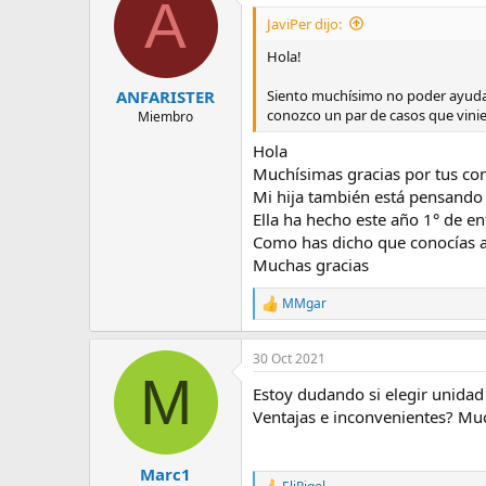
A
c
i
JaviPer dijo:
o
n
Hola!
e
s
Siento muchísimo no poder ayudart
ANFARISTER
:
conozco un par de casos que vinie
Miembro
Hola
Muchísimas gracias por tus con
Mi hija también está pensando s
Ella ha hecho este año 1° de e
Como has dicho que conocías a
Muchas gracias
MMgar
R
e
a
30 Oct 2021
c
M
c
Estoy dudando si elegir unidad 
i
o
Ventajas e inconvenientes? Much
n
e
s
Marc1
: