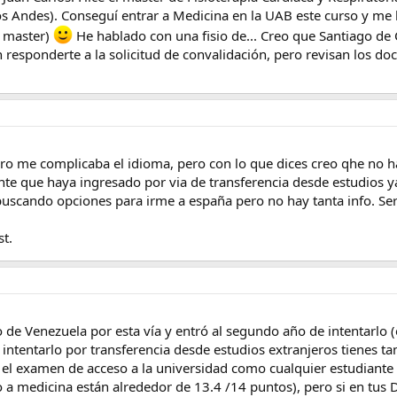
o y muchas gracias de antemano!!
s Andes). Conseguí entrar a Medicina en la UAB este curso y me 
l master)
He hablado con una fisio de... Creo que Santiago de
s que lo habéis conseguido!! ¡Mucha suerte y a por todas chicos!
 responderte a la solicitud de convalidación, pero revisan los do
ero me complicaba el idioma, pero con lo que dices creo qhe no 
nte que haya ingresado por via de transferencia desde estudios ya
buscando opciones para irme a españa pero no hay tanta info. Se
st.
e Venezuela por esta vía y entró al segundo año de intentarlo (el
ntentarlo por transferencia desde estudios extranjeros tienes t
el examen de acceso a la universidad como cualquier estudiante e
so a medicina están alrededor de 13.4 /14 puntos), pero si en tu