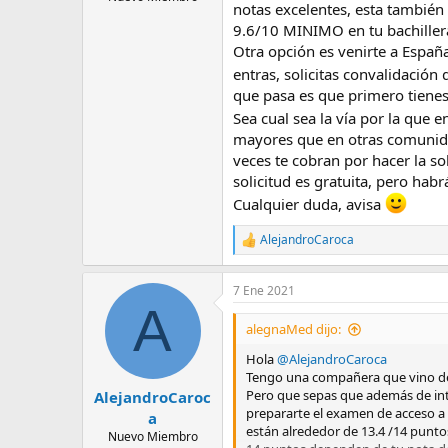
notas excelentes, esta también
9.6/10 MINIMO en tu bachillerat
Otra opción es venirte a España
entras, solicitas convalidació
que pasa es que primero tienes 
Sea cual sea la vía por la que 
mayores que en otras comunidad
veces te cobran por hacer la s
solicitud es gratuita, pero hab
Cualquier duda, avisa
AlejandroCaroca
R
e
a
7 Ene 2021
c
A
c
i
alegnaMed dijo:
o
n
Hola
@AlejandroCaroca
e
Tengo una compañera que vino de V
s
Pero que sepas que además de inte
AlejandroCaroc
:
prepararte el examen de acceso a l
a
están alrededor de 13.4 /14 punto
Nuevo Miembro