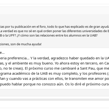
as por tu publicación en el foro, todo lo que has explicado es de gran ayu
. La verdad es que no sé en qué orden poner las diferentes universidades de 
UB o la UPF? ¿Y cómo son las relaciones entre los alumnos en la UAB?
aciones, son de mucha ayuda!
e...
ria preferencia... Y la verdad, agradezco haber quedado en la 
as, y el ambiente es muy bueno. Yo ahora estoy en tercero, en Ca
no te creas). El próximo curso me cambiaré a Sant Pau, que me 
programa académico de la UAB es muy completo, y los profesores 
an y cuando vas a prácticas con ellos, te transmiten ese amor po
no puedo hablar porque no conozco aún. Os lo diré el próximo cur