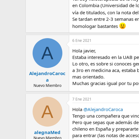
Lo dicho, ¡¡enhorabuena por tod
en Colombia (Universidad de lo
vía de titulados, con la nota de
Y enhorabuena también a todos lo
Se tardan entre 2-3 semanas en
homologar bastantes
6 Ene 2021
A
Hola javier,
Estaba interesado en la UAB p
Lo otro, es sobre si conoces ge
a 3ro en medicina aca, estaba 
AlejandroCaroc
mas orientado.
a
Muchas gracias igual por tu po
Nuevo Miembro
7 Ene 2021
A
Hola
@AlejandroCaroca
Tengo una compañera que vino d
Pero que sepas que además de i
chileno en España y prepararte 
alegnaMed
para entrar (las notas de acce
Nuevo Miembro