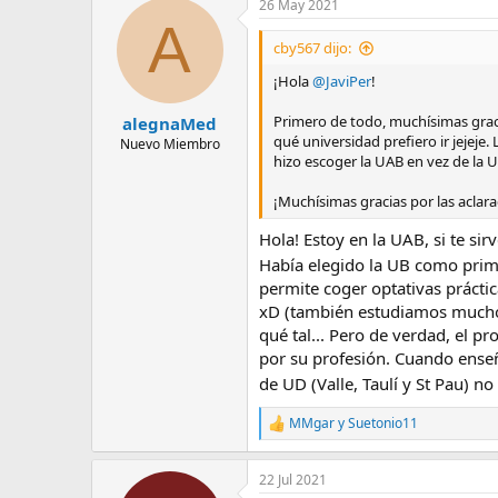
26 May 2021
c
A
c
i
cby567 dijo:
o
n
¡Hola
@JaviPer
!
e
s
Primero de todo, muchísimas graci
alegnaMed
:
qué universidad prefiero ir jejeje
Nuevo Miembro
hizo escoger la UAB en vez de la 
¡Muchísimas gracias por las aclar
Hola! Estoy en la UAB, si te sirv
Había elegido la UB como prime
permite coger optativas práctic
xD (también estudiamos mucho, 
qué tal... Pero de verdad, el 
por su profesión. Cuando enseñ
de UD (Valle, Taulí y St Pau) 
MMgar
y
Suetonio11
R
e
a
22 Jul 2021
c