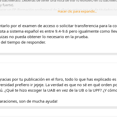
bachillerato. Deberías de tener una nota de 9.6/10 MINIMO en tu bachillerat
y fuerte).
cer un FP (formación profesional de 2 años) y entrar por vía de titulados (yo 
Hacer clic para expandir...
 que hayas visto (yo vi 3 años de medicina en Colombia y me homologaron 2
convaliden materias).
res, mucha suerte
En Cataluña las plazas (cupos) disponibles para la vía 
arlo por el examen de acceso o solicitar transferencia para la c
 no descartes presentarte en otras partes de España para tener más posibili
ota a sistema español es entre 9.4-9.6 pero igualmente como ll
si quieres hacer la solicitud... También hay otras universidades cuya solic
quizas no pueda obtener lo necesario en la prueba.
 del tiempo de responder.
acias por tu publicación en el foro, todo lo que has explicado e
ersidad prefiero ir jejeje. La verdad es que no sé en qué orden p
 tú. ¿Qué te hizo escoger la UAB en vez de la UB o la UPF? ¿Y cóm
laraciones, son de mucha ayuda!