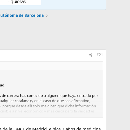
Autónoma de Barcelona
#21
dad.
os de carrera has conocido a alguien que haya entrado por
lquier catalana (y en el caso de que sea afirmativo,
, porque desde allí sólo me dicen que dicha información
equible a nivel económico y más cerca pero la verdad es
decería cualquier información fiable por tu parte o de
ria de la ONCE de Madrid, e hice 3 años de medicina