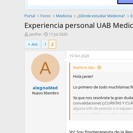
Portal
Foros
Medicina
¿Dónde estudiar Medicina?
E
Experiencia personal UAB Medic
A
F
JaviPer
17 Jul 2020
u
e
Ant
1
2
t
c
o
h
r
a
19 Oct 2020
d
A
e
Nathcst dijo:
i
Hola Javier!
n
i
Lo primero de todo muchísimas fel
alegnaMed
c
i
Nuevo Miembro
Ya que nos resolviste la gran dud
o
convalidaciones (¡CUÁNTAS Y CUÁLE
alguna info de precios o si sigue
nunca es pública y no hay nada po
que en plan de estudios y conveni
algún lector, aunque mínima.
Yo! Soy fisioterapeuta de la Re