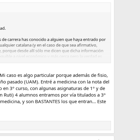
dad.
os de carrera has conocido a alguien que haya entrado por
lquier catalana (y en el caso de que sea afirmativo,
, porque desde allí sólo me dicen que dicha información
equible a nivel económico y más cerca pero la verdad es
decería cualquier información fiable por tu parte o de
 Mi caso es algo particular porque además de fisio,
l año pasado (UAM). Entré a medicina con la nota del
en 3º curso, con algunas asignaturas de 1º y de
an Ruti) 4 alumnos entramos por vía titulados a 3º
medicina, y son BASTANTES los que entran... Este