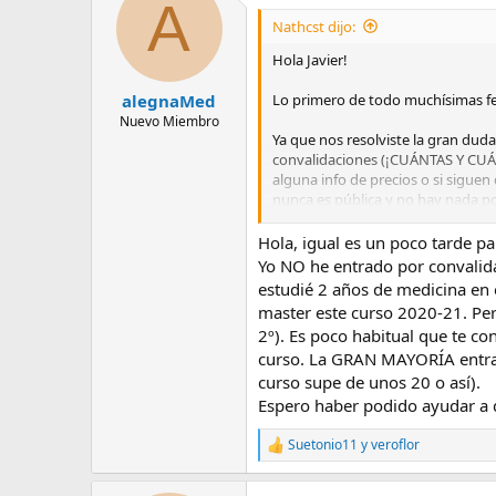
A
Nathcst dijo:
Hola Javier!
Lo primero de todo muchísimas fel
alegnaMed
Nuevo Miembro
Ya que nos resolviste la gran dud
convalidaciones (¡CUÁNTAS Y CUÁLE
alguna info de precios o si sigue
nunca es pública y no hay nada po
que en plan de estudios y conveni
algún lector, aunque mínima.
Hola, igual es un poco tarde par
Yo NO he entrado por convalidac
Lo dicho, ¡¡enhorabuena por tod
estudié 2 años de medicina en e
master este curso 2020-21. Pe
Y enhorabuena también a todos lo
2º). Es poco habitual que te co
curso. La GRAN MAYORÍA entran 
curso supe de unos 20 o así).
Espero haber podido ayudar a 
Suetonio11
y
veroflor
R
e
a