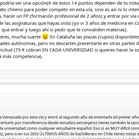
 podría ser una opción(6 de estos 14 puntos dependen de tu nota 
o chileno para poder competir en esta vía, sino es así ni lo inten
, hacer un FP (formación profesional de 2 años) y entrar por vía d
n de las asignaturas que hayas visto (yo vi 3 años de medicina 
que entrar y luego ahí si pedir que te convaliden materias).
entres, mucha suerte
En Cataluña las plazas (cupos) disponibles
es autónomas, pero no descartes presentarte en otras partes de 
olicitud (75 € cobran EN CADA UNIVERSIDAD si quieres hacer la so
rá más competencia).
enezuela por esta vía y entró al segundo año de intentarlo (el primer año n
ntarlo por transferencia desde estudios extranjeros tienes también la opc
a universidad como cualquier estudiante español. Eso sí, es MUY difícil cons
s), pero si en tus DOS ÚLTIMOS AÑOS de bachillerato en Chile tienes notas 