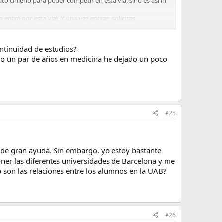
o chileno para poder competir en esta vía, sino es así ni
entré por esta vía). Y una vez entras, solicitas
0 asignaturas
- lo que pasa es que primero tienes que
de acceso de estudios extranjeros son mayores que en
ontinuidad de estudios?
dades. Eso sí, a veces te cobran por hacer la solicitud
evo un par de años en medicina he dejado un poco
itud es gratuita, pero habrá más competencia).
#25
s de gran ayuda. Sin embargo, yo estoy bastante
oner las diferentes universidades de Barcelona y me
o son las relaciones entre los alumnos en la UAB?
#26