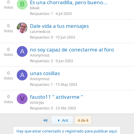
0
Es una chorradilla, pero bueno...
B
Votos
bikiak
Respuestas
1
4 Jul 2003
0
Dale vida a tus mensajes
Votos
casimedicos
Respuestas
0
10 Jun 2003
0
no soy capaz de conectarme al foro
A
Votos
Anonymous
Respuestas
2
9 Jun 2003
0
unas cosillas
A
Votos
Anonymous
Respuestas
1
15 May 2003
0
fausto11 " activarme "
V
Votos
victorjqv
Respuestas
0
23 Abr 2003
Primero
Ant
4 de 4
Hay que estar conectado o registrado para publicar aquí.