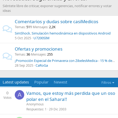
Siéntete libre de criticar, exponer sugerencias, notificar errores y votar
ideas
Comentarios y dudas sobre casiMedicos
Temas
511
Mensajes
2,2K
SimShock. Simulación hemodinámica en dispositivos Android
5 Oct 2025
U7200SIM
Ofertas y promociones
Temas
36
Mensajes
255
¡Promoción Especial de Primavera con ZibelesMedica - 15 % de descuento!
28 Sep 2025
CaRoGa
Latest updates
Popular
Newest
Filtros
0
Vamos, que estoy más perdida que un oso
A
Votos
polar en el Sahara!!
Anonymous
Respuestas
1
29 Dic 2003