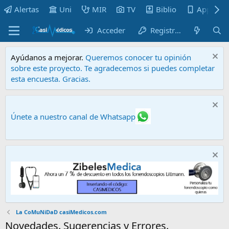
Alertas
Uni
MIR
TV
Biblio
Apps
Acceder
Registrarse
Ayúdanos a mejorar.
Queremos conocer tu opinión
sobre este proyecto. Te agradecemos si puedes completar
esta encuesta. Gracias.
Únete a nuestro canal de Whatsapp
La CoMuNiDaD casiMedicos.com
Novedades. Sugerencias y Errores.