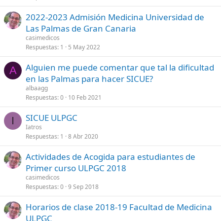
2022-2023 Admisión Medicina Universidad de
Las Palmas de Gran Canaria
casimedicos
Respuestas
1
5 May 2022
Alguien me puede comentar que tal la dificultad
A
en las Palmas para hacer SICUE?
albaagg
Respuestas
0
10 Feb 2021
SICUE ULPGC
I
Iatros
Respuestas
1
8 Abr 2020
Actividades de Acogida para estudiantes de
Primer curso ULPGC 2018
casimedicos
Respuestas
0
9 Sep 2018
Horarios de clase 2018-19 Facultad de Medicina
ULPGC