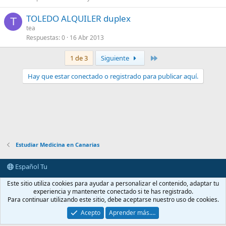
TOLEDO ALQUILER duplex
T
tea
Respuestas
0
16 Abr 2013
Último
1 de 3
Siguiente
Hay que estar conectado o registrado para publicar aquí.
Estudiar Medicina en Canarias
Español Tu
Contactarnos
Términos y reglas
Política de privacidad
Ayuda
Este sitio utiliza cookies para ayudar a personalizar el contenido, adaptar tu
Portal
R
experiencia y mantenerte conectado si te has registrado.
S
Para continuar utilizando este sitio, debe aceptarse nuestro uso de cookies.
S
®
Community platform by XenForo
© 2010-2026 XenForo Ltd.
Acepto
Aprender más.…
casimedicos.com
.