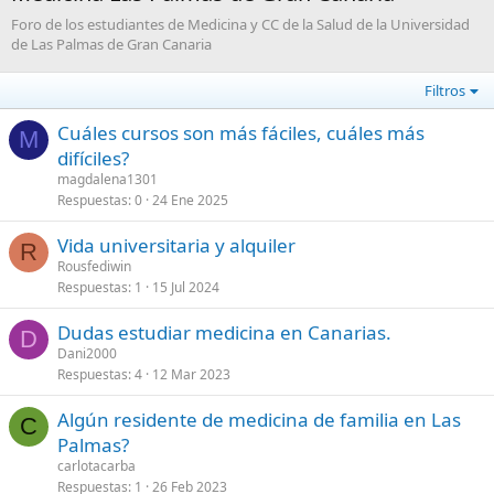
Foro de los estudiantes de Medicina y CC de la Salud de la Universidad
de Las Palmas de Gran Canaria
Filtros
Cuáles cursos son más fáciles, cuáles más
M
difíciles?
magdalena1301
Respuestas
0
24 Ene 2025
Vida universitaria y alquiler
R
Rousfediwin
Respuestas
1
15 Jul 2024
Dudas estudiar medicina en Canarias.
D
Dani2000
Respuestas
4
12 Mar 2023
Algún residente de medicina de familia en Las
C
Palmas?
carlotacarba
Respuestas
1
26 Feb 2023