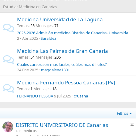
Estudiar Medicina en Canarias
Medicina Universidad de La Laguna
Temas
25
Mensajes
71
2025-2026 Admisión medicina Distrito de Canarias- Universidad de La Laguna de Tenerife
27 Abr 2025
Sarafdez
Medicina Las Palmas de Gran Canaria
Temas
54
Mensajes
206
Cuáles cursos son más fáciles, cuáles más difíciles?
24 Ene 2025
magdalena1301
Medicina Fernando Pessoa Canarias [Pv]
Temas
1
Mensajes
18
FERNANDO PESSOA
9 Jul 2025
cruzana
Filtros
DISTRITO UNIVERSITARIO DE Canarias
n
casimedicos