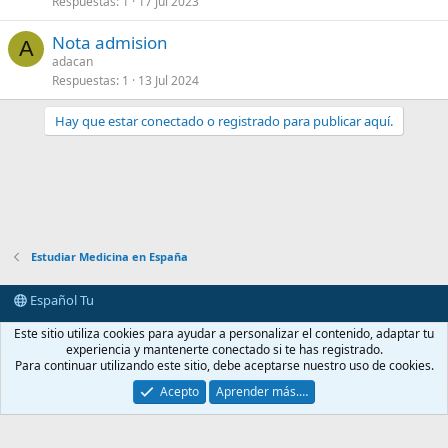
Respuestas
1
17 Jul 2023
c
l
Nota admision
a
A
adacan
d
Respuestas
1
13 Jul 2024
o
Hay que estar conectado o registrado para publicar aquí.
Estudiar Medicina en España
Español Tu
Contactarnos
Términos y reglas
Política de privacidad
Ayuda
Este sitio utiliza cookies para ayudar a personalizar el contenido, adaptar tu
Portal
R
experiencia y mantenerte conectado si te has registrado.
S
Para continuar utilizando este sitio, debe aceptarse nuestro uso de cookies.
S
®
Community platform by XenForo
© 2010-2026 XenForo Ltd.
Acepto
Aprender más.…
casimedicos.com
.