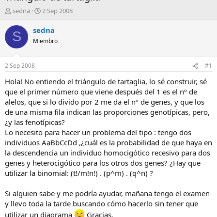
A
F
sedna
2 Sep 2008
u
e
t
c
sedna
S
o
h
Miembro
r
a
d
e
2 Sep 2008
#1
i
n
Hola! No entiendo el triángulo de tartaglia, lo sé construir, sé
i
que el primer número que viene después del 1 es el nº de
c
alelos, que si lo divido por 2 me da el nº de genes, y que los
i
de una misma fila indican las proporciones genotípicas, pero,
o
¿y las fenotípicas?
Lo necesito para hacer un problema del tipo : tengo dos
individuos AaBbCcDd ,¿cuál es la probabilidad de que haya en
la descendencia un individuo homocigótico recesivo para dos
genes y heterocigótico para los otros dos genes? ¿Hay que
utilizar la binomial: (t!/m!n!) . (p^m) . (q^n) ?
Si alguien sabe y me podría ayudar, mañana tengo el examen
y llevo toda la tarde buscando cómo hacerlo sin tener que
utilizar un diagrama
Gracias.