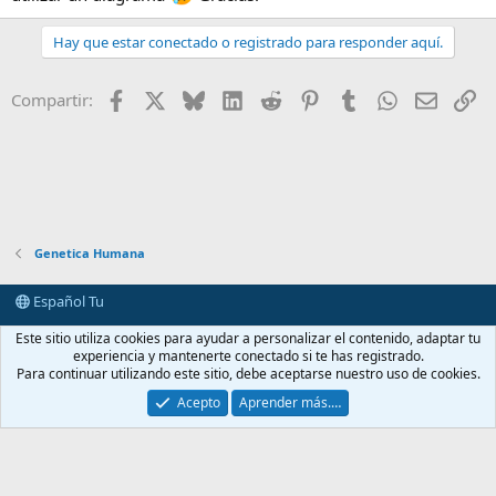
Hay que estar conectado o registrado para responder aquí.
Facebook
X
Bluesky
LinkedIn
Reddit
Pinterest
Tumblr
WhatsApp
E-mail
En
Compartir:
Genetica Humana
Español Tu
Contactarnos
Términos y reglas
Política de privacidad
Ayuda
Este sitio utiliza cookies para ayudar a personalizar el contenido, adaptar tu
Portal
R
experiencia y mantenerte conectado si te has registrado.
S
Para continuar utilizando este sitio, debe aceptarse nuestro uso de cookies.
S
®
Community platform by XenForo
© 2010-2026 XenForo Ltd.
Acepto
Aprender más.…
casimedicos.com
.