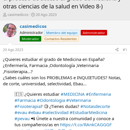
otras ciencias de la salud en Video 8-)
A
F
casimedicos
20 Ago 2023
u
e
t
c
casimedicos
o
h
Administrador
Miembro del equipo
Administrador
r
a
Moderador
Contactos Residentes
d
e
20 Ago 2023
#1
i
n
¿Quieres estudiar el grado de Medicina en España?
i
¿Enfermería, Farmacia ,Odontología ,Veterinaria
c
,Fisioterapia...?
i
o
¿Sabes cuáles son los PROBLEMAS e INQUIETUDES? Notas,
de corte, universidad, selectividad, Ebau...
🇪🇸 ¿Quieres estudiar
#MEDICINA
#Enfermeria
#Farmacia
#Odontologia
#Veterinaria
#Fisioterapia
? 🧐 ¿Tienes dudas?
#Notasdecorte
#evau
#ebau
#selectividad
#EstudiarMedicina
#pevau
📲 Únete a nuestra comunidad y conoce a
tus compañeros/as en
https://t.co/RAnkCAGGGF