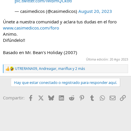
pic.twitter.com/iWBmQCkotl
— casimedicos (@casimedicos)
August 20, 2023
Únete a nuestra comunidad y aclara tus dudas en el foro
www.casimedicos.com/foro
Animo.
Difúndelo!!
Basado en Mr. Bean's Holiday (2007)
Última edición:
20 Ago 2023
UTRERANA09
,
Andreagar
,
mariflux
y 2 más
R
e
a
Hay que estar conectado o registrado para responder aquí.
c
c
i
Facebook
X
Bluesky
LinkedIn
Reddit
Pinterest
Tumblr
WhatsApp
E-mail
En
Compartir:
o
n
e
s
: