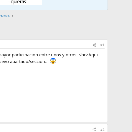
rores
#1
ayor participacion entre unos y otros. <br>Aqui
uevo apartado/seccion...
#2