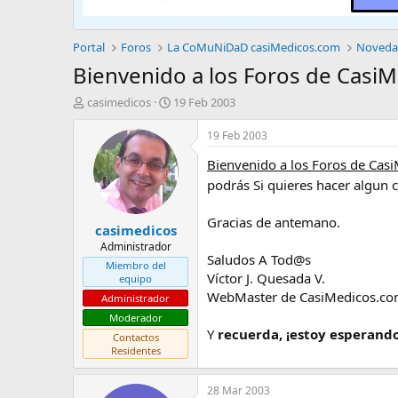
Portal
Foros
La CoMuNiDaD casiMedicos.com
Novedad
Bienvenido a los Foros de Casi
A
F
casimedicos
19 Feb 2003
u
e
t
c
19 Feb 2003
o
h
Bienvenido a los Foros de Ca
r
a
d
podrás Si quieres hacer algun 
e
i
Gracias de antemano.
casimedicos
n
i
Administrador
Saludos A Tod@s
c
Miembro del
i
Víctor J. Quesada V.
equipo
o
WebMaster de CasiMedicos.c
Administrador
Moderador
Y
recuerda, ¡estoy esperando
Contactos
Residentes
28 Mar 2003