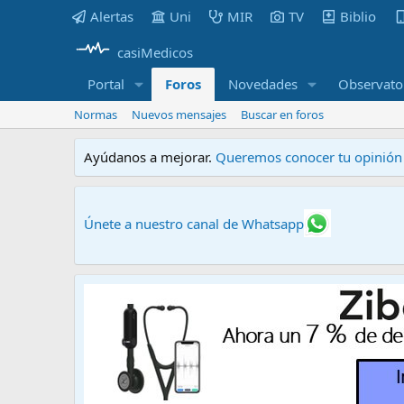
Alertas
Uni
MIR
TV
Biblio
casiMedicos
Portal
Foros
Novedades
Observato
Normas
Nuevos mensajes
Buscar en foros
Ayúdanos a mejorar.
Queremos conocer tu opinión s
Únete a nuestro canal de Whatsapp