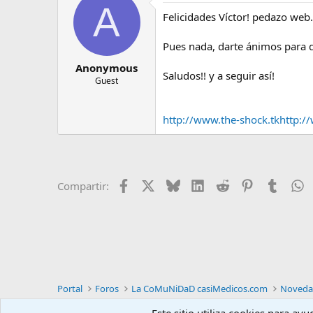
A
Felicidades Víctor! pedazo web..
Pues nada, darte ánimos para 
Anonymous
Saludos!! y a seguir así!
Guest
http://www.the-shock.tk
http:/
Facebook
X
Bluesky
LinkedIn
Reddit
Pinterest
Tumblr
W
Compartir:
Portal
Foros
La CoMuNiDaD casiMedicos.com
Novedad