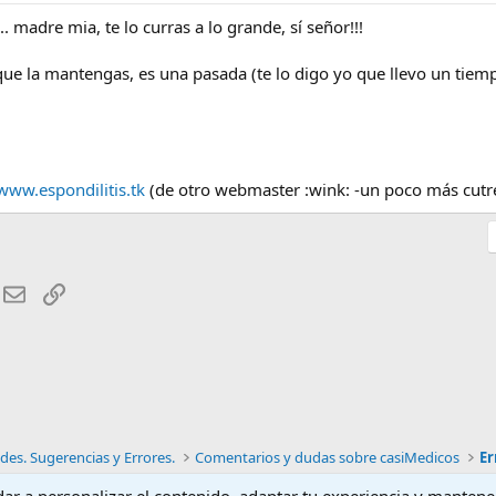
. madre mia, te lo curras a lo grande, sí señor!!!
que la mantengas, es una pasada (te lo digo yo que llevo un tie
/www.espondilitis.tk
(de otro webmaster :wink: -un poco más cutre
hatsApp
E-mail
Enlace
es. Sugerencias y Errores.
Comentarios y dudas sobre casiMedicos
Er