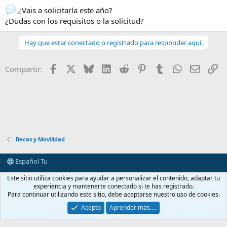
¿Vais a solicitarla este año?
¿Dudas con los requisitos o la solicitud?
Hay que estar conectado o registrado para responder aquí.
Facebook
X
Bluesky
LinkedIn
Reddit
Pinterest
Tumblr
WhatsApp
E-mail
En
Compartir:
Becas y Movilidad
Español Tu
Contactarnos
Términos y reglas
Política de privacidad
Ayuda
Este sitio utiliza cookies para ayudar a personalizar el contenido, adaptar tu
Portal
R
experiencia y mantenerte conectado si te has registrado.
S
Para continuar utilizando este sitio, debe aceptarse nuestro uso de cookies.
S
®
Community platform by XenForo
© 2010-2026 XenForo Ltd.
Acepto
Aprender más.…
casimedicos.com
.