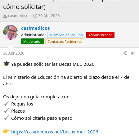
cómo solicitar)
A
F
casimedicos
30 Abr 2026
u
e
t
c
casimedicos
o
h
Administrador
Miembro del equipo
Administrador
r
a
Moderador
Contactos Residentes
d
e
30 Abr 2026
#1
i
n
Ya puedes solicitar las Becas MEC 2026
i
c
El Ministerio de Educación ha abierto el plazo desde el 7 de
i
o
abril.
Os dejo una guía completa con:
Requisitos
Plazos
Cómo solicitarla paso a paso
https://casimedicos.net/becas-mec-2026