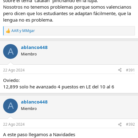
sobre el tema “catalán” pinchando en la lupa.
Nosotros no tenemos problemas porque somos valencianos
pero dicen que los estudiantes se adaptan fácilmente, que la
lengua no es problema.
AAR
y
MMgar
R
e
a
ablanco448
c
A
c
Miembro
i
o
n
22 Ago 2024
#391
e
s
Oviedo:
:
12,899 solo he avanzado 4 puestos en LE del 10 al 6
ablanco448
A
Miembro
22 Ago 2024
#392
A este paso llegamos a Navidades