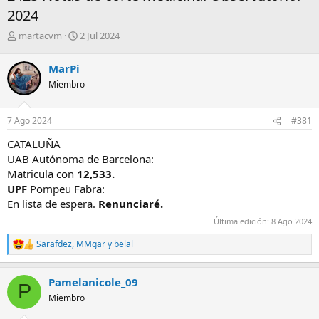
2024
A
F
martacvm
2 Jul 2024
u
e
t
c
MarPi
o
h
Miembro
r
a
d
e
7 Ago 2024
#381
i
n
CATALUÑA
i
UAB Autónoma de Barcelona:
c
Matricula con
12,533.
i
UPF
Pompeu Fabra:
o
En lista de espera.
Renunciaré.
Última edición:
8 Ago 2024
Sarafdez
,
MMgar
y
belal
R
e
a
Pamelanicole_09
c
P
c
Miembro
i
o