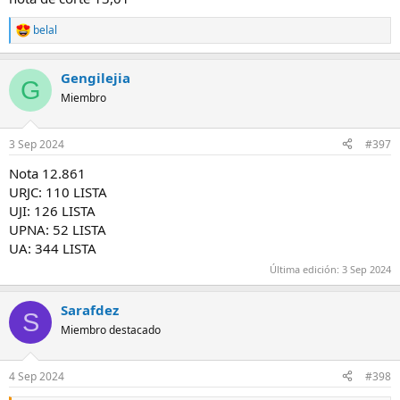
belal
R
e
a
Gengilejia
c
G
c
Miembro
i
o
n
3 Sep 2024
#397
e
s
Nota 12.861
:
URJC: 110 LISTA
UJI: 126 LISTA
UPNA: 52 LISTA
UA: 344 LISTA
Última edición:
3 Sep 2024
Sarafdez
S
Miembro destacado
4 Sep 2024
#398