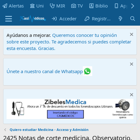
Alertas
Uni
MIR
TV
Biblio
Apps
Acceder
Registrarse
Ayúdanos a mejorar.
Queremos conocer tu opinión
sobre este proyecto. Te agradecemos si puedes completar
esta encuesta. Gracias.
Únete a nuestro canal de Whatsapp
Quiero estudiar Medicina - Acceso y Admisión
2425 Notas de corte medicina. Observatorio.