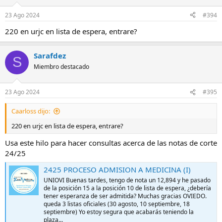
o
n
23 Ago 2024
#394
e
s
220 en urjc en lista de espera, entrare?
:
Sarafdez
S
Miembro destacado
23 Ago 2024
#395
Caarloss dijo:
220 en urjc en lista de espera, entrare?
Usa este hilo para hacer consultas acerca de las notas de corte
24/25
2425 PROCESO ADMISION A MEDICINA (I)
UNIOVI Buenas tardes, tengo de nota un 12,894 y he pasado
de la posición 15 a la posición 10 de lista de espera, ¿debería
tener esperanza de ser admitida? Muchas gracias OVIEDO.
queda 3 listas oficiales (30 agosto, 10 septiembre, 18
septiembre) Yo estoy segura que acabarás teniendo la
plaza...