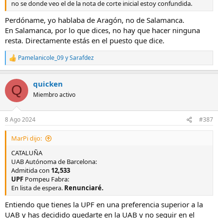
no se donde veo el de la nota de corte inicial estoy confundida.
Perdóname, yo hablaba de Aragón, no de Salamanca.
En Salamanca, por lo que dices, no hay que hacer ninguna
resta. Directamente estás en el puesto que dice.
Pamelanicole_09
y
Sarafdez
R
e
a
quicken
c
Q
c
Miembro activo
i
o
n
8 Ago 2024
#387
e
s
MarPi dijo:
:
CATALUÑA
UAB Autónoma de Barcelona:
Admitida con
12,533
UPF
Pompeu Fabra:
En lista de espera.
Renunciaré.
Entiendo que tienes la UPF en una preferencia superior a la
UAB y has decidido quedarte en la UAB y no seguir en el