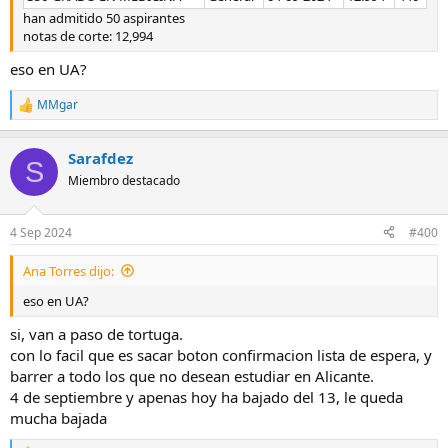
han admitido 50 aspirantes
notas de corte: 12,994
eso en UA?
MMgar
R
e
a
Sarafdez
c
S
c
Miembro destacado
i
o
n
4 Sep 2024
#400
e
s
Ana Torres dijo:
:
eso en UA?
si, van a paso de tortuga.
con lo facil que es sacar boton confirmacion lista de espera, y
barrer a todo los que no desean estudiar en Alicante.
4 de septiembre y apenas hoy ha bajado del 13, le queda
mucha bajada