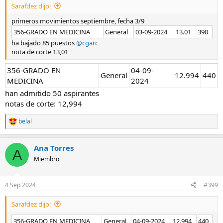
Sarafdez dijo:
primeros movimientos septiembre, fecha 3/9
356-GRADO EN MEDICINA
General
03-09-2024
13.01
390
ha bajado 85 puestos
@cgarc
nota de corte 13,01
356-GRADO EN
04-09-
General
12.994
440
MEDICINA
2024
han admitido 50 aspirantes
notas de corte: 12,994
belal
R
e
a
Ana Torres
c
A
c
Miembro
i
o
n
4 Sep 2024
#399
e
s
Sarafdez dijo:
:
356-GRADO EN MEDICINA
General
04-09-2024
12.994
440