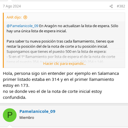
n
7 Ago 2024
#382
e
s
AAR dijo:
:
@Pamelanicole_09
En Aragón no actualizan la lista de espera. Sólo
hay una única lista de espera inicial.
Para saber tu nueva posición tras cada llamamiento, tienes que
restar la posición del de la nota de corte a tu posición inicial.
Supongamos que tienes el puesto 500 en la lista de espera:
- Si en el 1º llamamiento por lista de espera el de la nota de corte
tiene el puesto 354, tu nueva posición sería 500-354 =
146
Hacer clic para expandir...
- Si en el 2º llamamiento el de la nota de corte tiene el puesto 460,
pues tu nueva posición tras el 2º llamamiento sería 500 - 460 =
40
Hola, persona sigo sin entender por ejemplo en Salamanca
primer listado estaba en 314 y en el primer llamamiento
Y así hay que hacer en todos los llamamientos.
estoy en 173.
no se donde veo el de la nota de corte inicial estoy
confundida.
Pamelanicole_09
P
Miembro