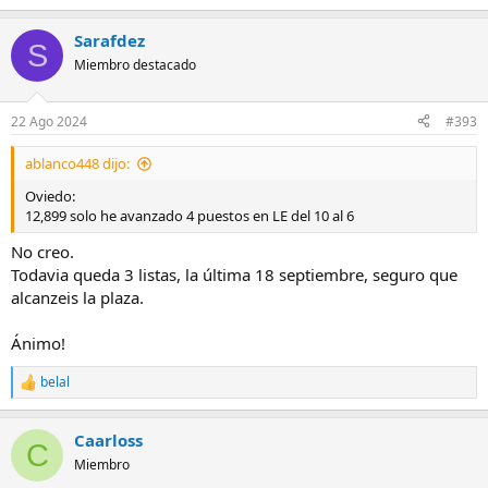
Sarafdez
S
Miembro destacado
22 Ago 2024
#393
ablanco448 dijo:
Oviedo:
12,899 solo he avanzado 4 puestos en LE del 10 al 6
No creo.
Todavia queda 3 listas, la última 18 septiembre, seguro que
alcanzeis la plaza.
Ánimo!
belal
R
e
a
Caarloss
c
C
c
Miembro
i