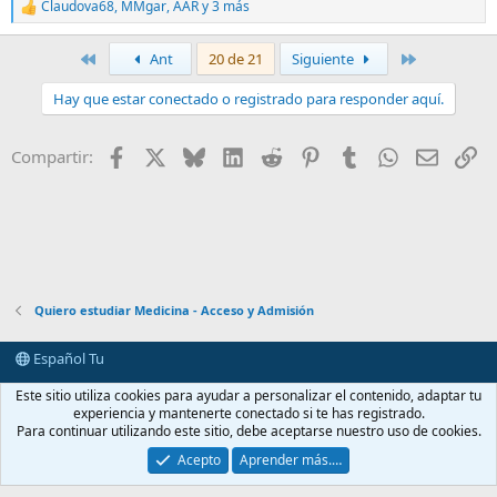
Claudova68
,
MMgar
,
AAR
y 3 más
R
e
a
Primero
Último
Ant
20 de 21
Siguiente
c
c
Hay que estar conectado o registrado para responder aquí.
i
o
n
Facebook
X
Bluesky
LinkedIn
Reddit
Pinterest
Tumblr
WhatsApp
E-mail
En
Compartir:
e
s
:
Quiero estudiar Medicina - Acceso y Admisión
Español Tu
Contactarnos
Términos y reglas
Política de privacidad
Ayuda
Este sitio utiliza cookies para ayudar a personalizar el contenido, adaptar tu
Portal
R
experiencia y mantenerte conectado si te has registrado.
S
Para continuar utilizando este sitio, debe aceptarse nuestro uso de cookies.
S
®
Community platform by XenForo
© 2010-2026 XenForo Ltd.
Acepto
Aprender más.…
casimedicos.com
.