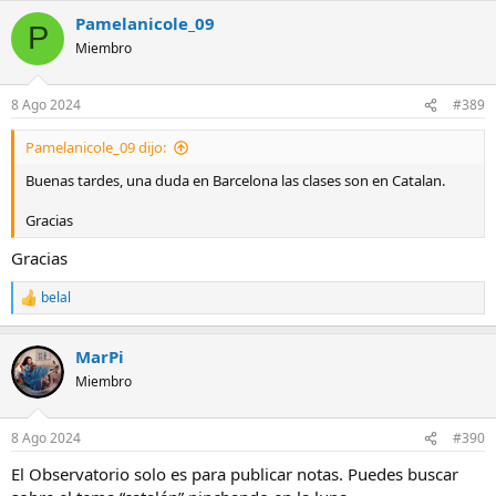
a
Pamelanicole_09
c
P
c
Miembro
i
o
n
8 Ago 2024
#389
e
s
Pamelanicole_09 dijo:
:
Buenas tardes, una duda en Barcelona las clases son en Catalan.
Gracias
Gracias
belal
R
e
a
MarPi
c
c
Miembro
i
o
n
8 Ago 2024
#390
e
s
El Observatorio solo es para publicar notas. Puedes buscar
: