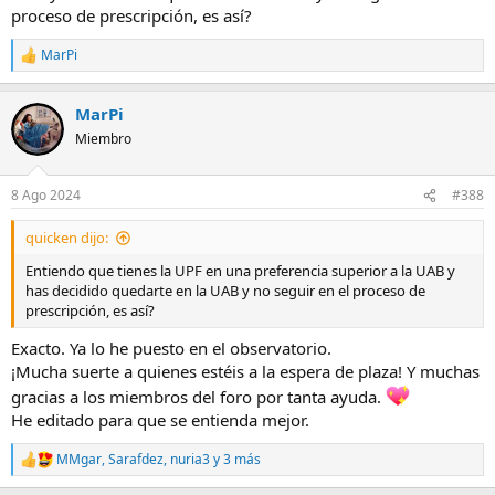
proceso de prescripción, es así?
MarPi
R
e
a
MarPi
c
c
Miembro
i
o
n
8 Ago 2024
#388
e
s
quicken dijo:
:
Entiendo que tienes la UPF en una preferencia superior a la UAB y
has decidido quedarte en la UAB y no seguir en el proceso de
prescripción, es así?
Exacto. Ya lo he puesto en el observatorio.
¡Mucha suerte a quienes estéis a la espera de plaza! Y muchas
gracias a los miembros del foro por tanta ayuda.
He editado para que se entienda mejor.
MMgar
,
Sarafdez
,
nuria3
y 3 más
R
e