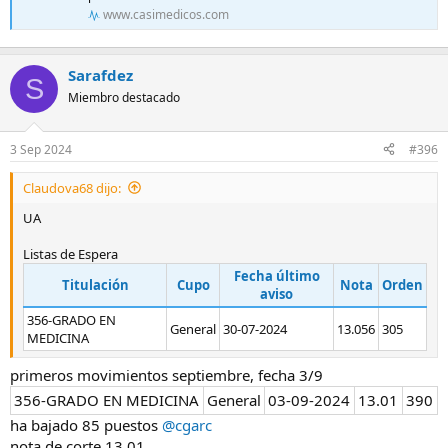
www.casimedicos.com
Sarafdez
S
Miembro destacado
3 Sep 2024
#396
Claudova68 dijo:
UA
Listas de Espera
Fecha último
Titulación
Cupo
Nota
Orden
aviso
356-GRADO EN
General
30-07-2024
13.056
305
MEDICINA
primeros movimientos septiembre, fecha 3/9
356-GRADO EN MEDICINA
General
03-09-2024
13.01
390
ha bajado 85 puestos
@cgarc
nota de corte 13,01