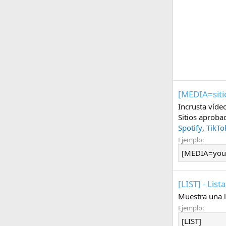
[MEDIA=
siti
Incrusta víde
Sitios aproba
Spotify
,
TikTo
Ejemplo:
[MEDIA=you
[LIST] - List
Muestra una 
Ejemplo:
[LIST]