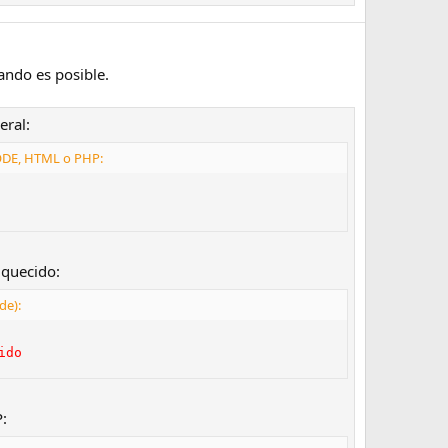
ando es posible.
eral:
ODE, HTML o PHP:
iquecido:
de):
ido
: