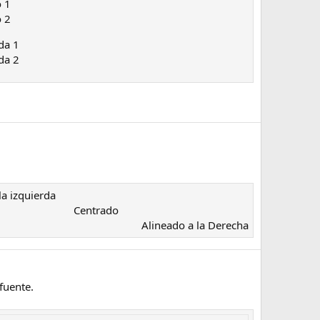
 1
 2
da 1
da 2
a izquierda​
Centrado​
Alineado a la Derecha​
fuente.