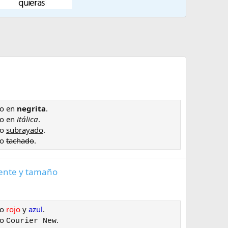
to en
negrita
.
to en
itálica
.
to
subrayado
.
to
tachado
.
fuente y tamaño
to
rojo
y
azul
.
to
.
Courier New