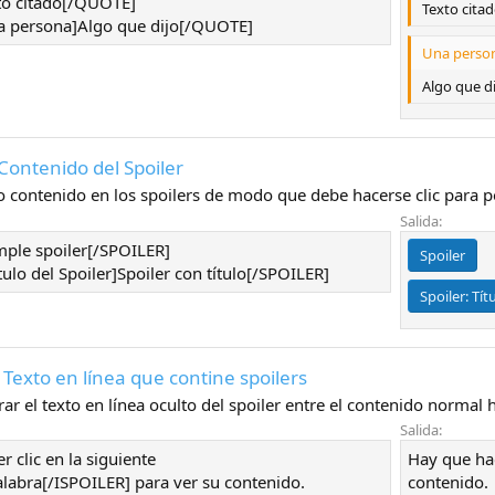
o citado[/QUOTE]
Texto cita
persona]Algo que dijo[/QUOTE]
Una person
Algo que di
Contenido del Spoiler
to contenido en los spoilers de modo que debe hacerse clic para p
Salida:
ple spoiler[/SPOILER]
Spoiler
ulo del Spoiler]Spoiler con título[/SPOILER]
Spoiler:
Tít
 Texto en línea que contine spoilers
r el texto en línea oculto del spoiler entre el contenido normal h
Salida:
 clic en la siguiente
Hay que hac
labra[/ISPOILER] para ver su contenido.
contenido.