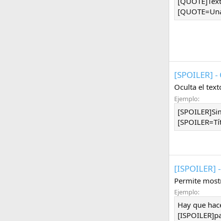
[QUOTE]Text
[QUOTE=Una 
[SPOILER] - 
Oculta el tex
Ejemplo:
[SPOILER]Sim
[SPOILER=Tít
[ISPOILER] -
Permite mostra
Ejemplo:
Hay que hacer
[ISPOILER]pa