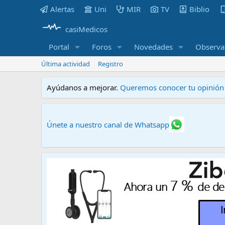
Alertas
Uni
MIR
TV
Biblio
casiMedicos
Portal
Foros
Novedades
Observa
Última actividad
Registro
Ayúdanos a mejorar.
Queremos conocer tu opinión s
Únete a nuestro canal de Whatsapp