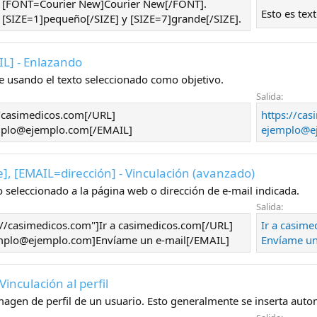
to [FONT=Courier New]Courier New[/FONT].
Esto es tex
o [SIZE=1]pequeño[/SIZE] y [SIZE=7]grande[/SIZE].
IL] - Enlazando
e usando el texto seleccionado como objetivo.
Salida:
//casimedicos.com[/URL]
https://ca
mplo@ejemplo.com[/EMAIL]
ejemplo@e
e
], [EMAIL=
dirección
] - Vinculación (avanzado)
to seleccionado a la página web o dirección de e-mail indicada.
Salida:
//casimedicos.com"]Ir a casimedicos.com[/URL]
Ir a casim
plo@ejemplo.com]Envíame un e-mail[/EMAIL]
Envíame un
- Vinculación al perfil
imagen de perfil de un usuario. Esto generalmente se inserta aut