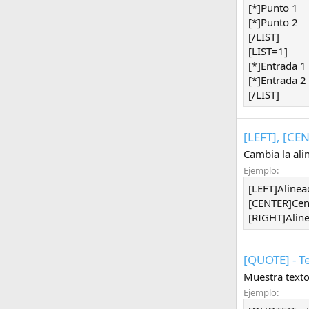
[*]Punto 1
[*]Punto 2
[/LIST]
[LIST=1]
[*]Entrada 1
[*]Entrada 2
[/LIST]
[LEFT], [CEN
Cambia la ali
Ejemplo:
[LEFT]Alinea
[CENTER]Cen
[RIGHT]Aline
[QUOTE] - T
Muestra texto
Ejemplo: