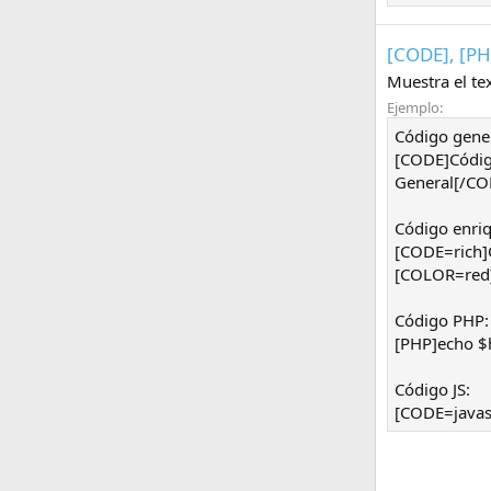
[CODE], [PH
Muestra el te
Ejemplo:
Código gener
[CODE]Códi
General[/CO
Código enriq
[CODE=rich]
[COLOR=red]
Código PHP:
[PHP]echo $h
Código JS:
[CODE=javasc