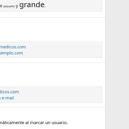
grande
to
y
.
pequeño
simedicos.com
jemplo.com
edicos.com
 e-mail
omáticamente al marcar un usuario.