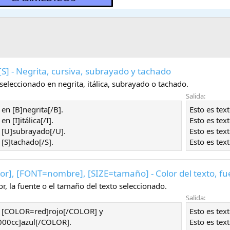
], [S] - Negrita, cursiva, subrayado y tachado
 seleccionado en negrita, itálica, subrayado o tachado.
Salida:
 en [B]negrita[/B].
Esto es tex
en [I]itálica[/I].
Esto es tex
o [U]subrayado[/U].
Esto es tex
 [S]tachado[/S].
Esto es tex
lor
], [FONT=
nombre
], [SIZE=
tamaño
] - Color del texto, 
r, la fuente o el tamaño del texto seleccionado.
Salida:
to [COLOR=red]rojo[/COLOR] y
Esto es tex
00cc]azul[/COLOR].
Esto es tex