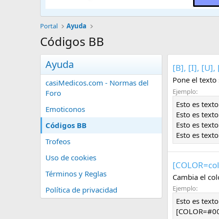
Portal
Ayuda
Códigos BB
Ayuda
[B], [I], [U
Pone el texto
casiMedicos.com - Normas del
Ejemplo:
Foro
Esto es texto
Emoticonos
Esto es texto 
Esto es text
Códigos BB
Esto es texto
Trofeos
Uso de cookies
[COLOR=
co
Términos y Reglas
Cambia el colo
Ejemplo:
Política de privacidad
Esto es tex
[COLOR=#00