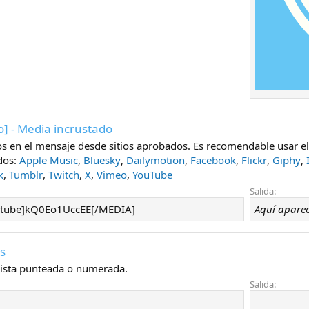
o
] - Media incrustado
os en el mensaje desde sitios aprobados. Es recomendable usar el 
dos:
Apple Music
,
Bluesky
,
Dailymotion
,
Facebook
,
Flickr
,
Giphy
,
k
,
Tumblr
,
Twitch
,
X
,
Vimeo
,
YouTube
Salida:
tube]kQ0Eo1UccEE[/MEDIA]
Aquí aparec
as
lista punteada o numerada.
Salida: