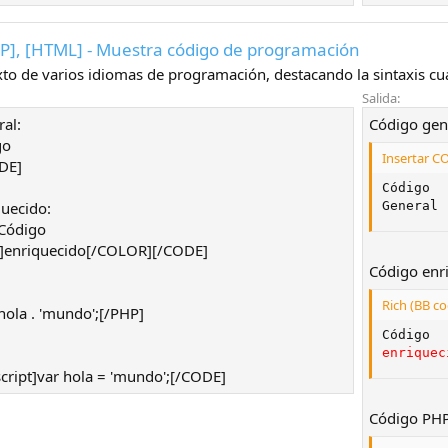
P], [HTML] - Muestra código de programación
xto de varios idiomas de programación, destacando la sintaxis cu
Salida:
al:
Código gen
go
Insertar C
DE]
Código

uecido:
General
Código
enriquecido[/COLOR][/CODE]
Código enr
Rich (BB co
ola . 'mundo';[/PHP]
enriquec
ript]var hola = 'mundo';[/CODE]
Código PHP