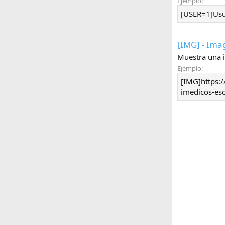
Ejemplo:
[USER=1]Usu
[IMG] - Im
Muestra una 
Ejemplo:
[IMG]https:
imedicos-es