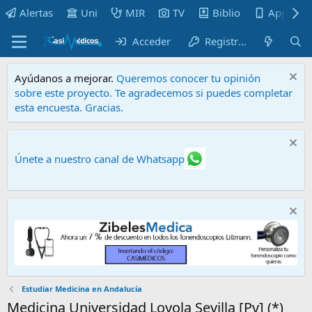
Alertas
Uni
MIR
TV
Biblio
Apps
Acceder
Registrarse
Ayúdanos a mejorar.
Queremos conocer tu opinión
sobre este proyecto. Te agradecemos si puedes completar
esta encuesta. Gracias.
Únete a nuestro canal de Whatsapp
Estudiar Medicina en Andalucía
Medicina Universidad Loyola Sevilla [Pv] (*)