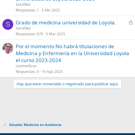
Sarafdez
Respuestas
1
3 Abr 2025
C
Grado de medicina universidad de Loyola.
S
e
Sarafdez
Respuestas
670
9 Mar 2025
r
r
Por el momento No habrá titulaciones de
a
Medicina y Enfermería en la Universidad Loyola
d
el curso 2023-2024
o
casimedicos
Respuestas
0
16 Ago 2023
Hay que estar conectado o registrado para publicar aquí.
Estudiar Medicina en Andalucía