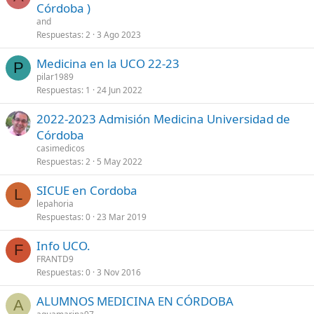
Córdoba )
d
and
o
Respuestas
2
3 Ago 2023
Medicina en la UCO 22-23
P
pilar1989
Respuestas
1
24 Jun 2022
2022-2023 Admisión Medicina Universidad de
Córdoba
casimedicos
Respuestas
2
5 May 2022
SICUE en Cordoba
L
lepahoria
Respuestas
0
23 Mar 2019
Info UCO.
F
FRANTD9
Respuestas
0
3 Nov 2016
ALUMNOS MEDICINA EN CÓRDOBA
A