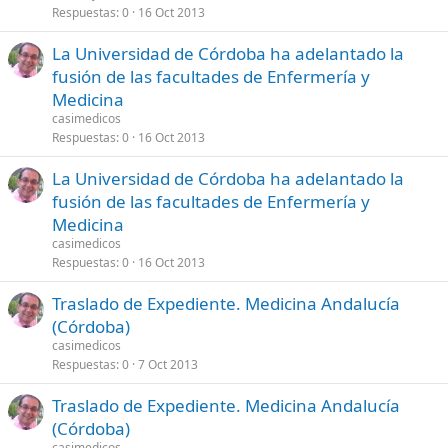
Respuestas
0
16 Oct 2013
La Universidad de Córdoba ha adelantado la
fusión de las facultades de Enfermería y
Medicina
casimedicos
Respuestas
0
16 Oct 2013
La Universidad de Córdoba ha adelantado la
fusión de las facultades de Enfermería y
Medicina
casimedicos
Respuestas
0
16 Oct 2013
Traslado de Expediente. Medicina Andalucía
(Córdoba)
casimedicos
Respuestas
0
7 Oct 2013
Traslado de Expediente. Medicina Andalucía
(Córdoba)
casimedicos