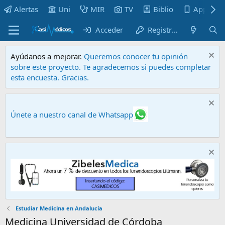
Alertas
Uni
MIR
TV
Biblio
Apps
Acceder
Registrarse
Ayúdanos a mejorar.
Queremos conocer tu opinión
sobre este proyecto. Te agradecemos si puedes completar
esta encuesta. Gracias.
Únete a nuestro canal de Whatsapp
Estudiar Medicina en Andalucía
Medicina Universidad de Córdoba