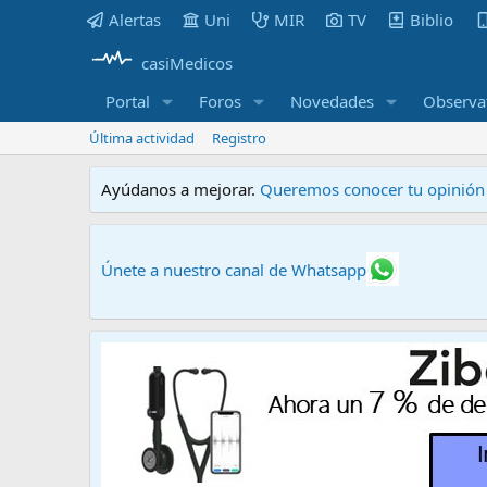
Alertas
Uni
MIR
TV
Biblio
casiMedicos
Portal
Foros
Novedades
Observa
Última actividad
Registro
Ayúdanos a mejorar.
Queremos conocer tu opinión s
Únete a nuestro canal de Whatsapp