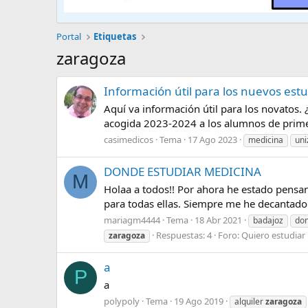
Portal
Etiquetas
zaragoza
Información útil para los nuevos est
Aquí va información útil para los novatos
acogida 2023-2024 a los alumnos de primer
casimedicos
Tema
17 Ago 2023
medicina
uni
DONDE ESTUDIAR MEDICINA
M
Holaa a todos!! Por ahora he estado pensan
para todas ellas. Siempre me he decantado 
mariagm4444
Tema
18 Abr 2021
badajoz
don
Respuestas: 4
Foro:
Quiero estudiar
zaragoza
a
P
a
polypoly
Tema
19 Ago 2019
alquiler
zaragoza