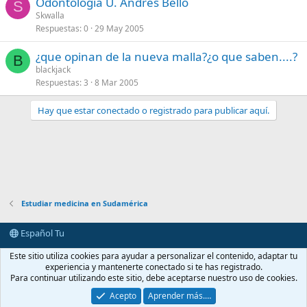
Odontología U. Andrés Bello
S
Skwalla
Respuestas
0
29 May 2005
¿que opinan de la nueva malla?¿o que saben....?
B
blackjack
Respuestas
3
8 Mar 2005
Hay que estar conectado o registrado para publicar aquí.
Estudiar medicina en Sudamérica
Español Tu
Contactarnos
Términos y reglas
Política de privacidad
Ayuda
Este sitio utiliza cookies para ayudar a personalizar el contenido, adaptar tu
Portal
R
experiencia y mantenerte conectado si te has registrado.
S
Para continuar utilizando este sitio, debe aceptarse nuestro uso de cookies.
S
®
Community platform by XenForo
© 2010-2026 XenForo Ltd.
Acepto
Aprender más.…
casimedicos.com
.