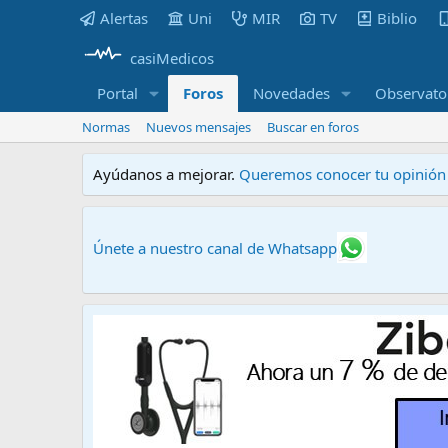
Alertas
Uni
MIR
TV
Biblio
casiMedicos
Portal
Foros
Novedades
Observato
Normas
Nuevos mensajes
Buscar en foros
Ayúdanos a mejorar.
Queremos conocer tu opinión s
Únete a nuestro canal de Whatsapp