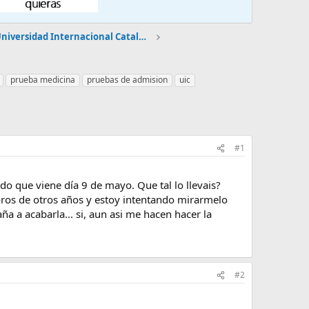
Medicina Universidad Internacional Cataluña [Pv]
prueba medicina
pruebas de admision
uic
#1
do que viene día 9 de mayo. Que tal lo llevais?
oros de otros años y estoy intentando mirarmelo
a a acabarla... si, aun asi me hacen hacer la
#2