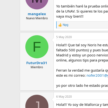
Yo también haré la prueba onl
de la UNAV. Si quieres te los p
mangelex
vaya muy bien!!!
Nuevo Miembro
Npg
R
e
a
5 May 2020
c
F
c
Hola!!! Que tal soy Noris he e
i
o
faltado 500 puntos) y pues bue
n
Madrid y estoy un poco nervios
e
online, algunos tips para prepa
s
FuturDra31
:
Miembro
Ferran la verdad me gustaría q
este es mi correo:
nofer2001@
yo por otro lado he estado pra
6 May 2020
J
Hola!!! Yo soy de Mallorca y t