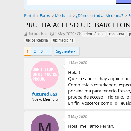
Portal
Foros
Medicina
¿Dónde estudiar Medicina?
E
PRUEBA ACCESO UIC BARCELONA
A
F
E
futuredr.as
1 May 2020
admisión uic
medicina
p
u
e
t
uic barcelona
uic medicina
t
c
i
o
h
q
1
2
3
4
Siguiente
r
a
u
d
e
1 May 2020
e
t
i
a
Hola!!
n
s
Quería saber si hay alguien por
i
Como estais estudiando, especi
c
por encima para tenerlo fresco,
i
futuredr.as
o
prueba de acceso... ridiculo, lo 
Nuevo Miembro
En fin! Vosotros como lo llevai
5 May 2020
M
Hola, me llamo Ferran.