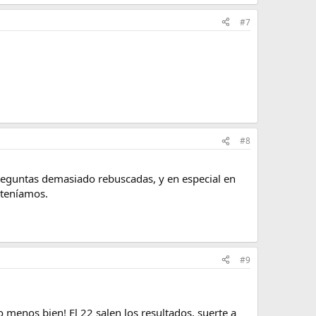
#7
#8
reguntas demasiado rebuscadas, y en especial en
 teníamos.
#9
 menos bien! El 22 salen los resultados, suerte a