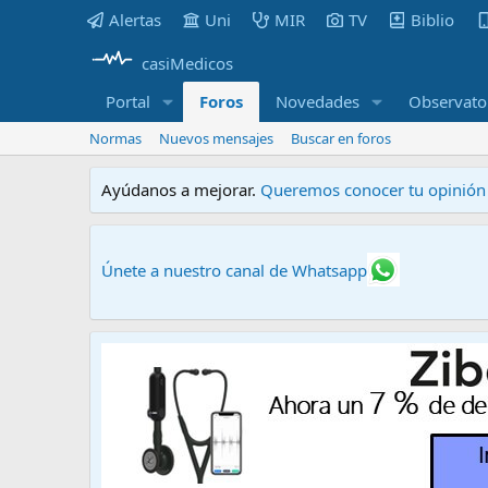
Alertas
Uni
MIR
TV
Biblio
casiMedicos
Portal
Foros
Novedades
Observato
Normas
Nuevos mensajes
Buscar en foros
Ayúdanos a mejorar.
Queremos conocer tu opinión s
Únete a nuestro canal de Whatsapp