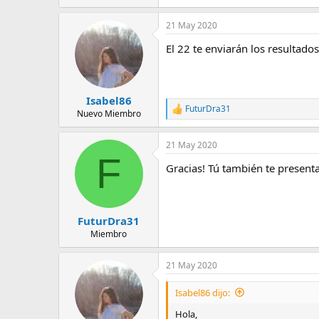
21 May 2020
El 22 te enviarán los resultado
Isabel86
FuturDra31
R
Nuevo Miembro
e
a
21 May 2020
c
F
c
Gracias! Tú también te presenta
i
o
n
e
s
FuturDra31
:
Miembro
21 May 2020
Isabel86 dijo:
Hola,