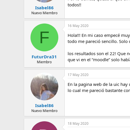
todos!!
Isabel86
Nuevo Miembro
16 May 2020
F
Hola!!! En mi caso empecé muy 
todo me pareció sencillo. Solo 
los resultados son el 22! Que n
FuturDra31
que vi en el “moodle” solo habí
Miembro
17 May 2020
En la pagina web de la uic hay
lo cual me pareció bastante co
Isabel86
Nuevo Miembro
18 May 2020